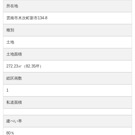
所在地
雲南市木次町新市134-8
種別
土地
土地面積
272.23㎡（82.35坪）
総区画数
1
私道面積
建ぺい率
80％