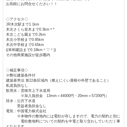
お気軽にお問合せください！！
◇アクセス◇
JR木次駅まで1.1km
木次さくら並木まで0.3km＊*
木次こども園まで0.2km
木次小学校まで0.85km
木次中学校まで0.65km
((幸和建設まで0.18km＾▽＾))
その他商業施設が徒歩圏内
◇補足事項◇
※弊社建築条件付
建築基準法 第22条区域内（燃えにくい屋根や外壁であること）
私道負担なし
飲用水：雲南市上下水道局
※加入負担金 13mm＝44000円・20mm＝57200円）
排水：公共下水道
受益者負担金なし
電気：中国電力株式会社
※本物件の敷地内には電柱が存しますので、電力の契約と別に
電柱敷地料についての契約を中電と取り交わしていただく事
となります。