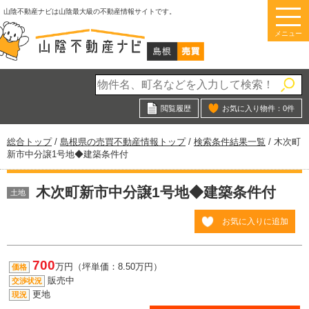
このページの本文へ
山陰不動産ナビは山陰最大級の不動産情報サイトです。
メニュー
閲覧履歴
お気に入り物件：
0
件
現
総合トップ
/
島根県の売買不動産情報トップ
/
検索条件結果一覧
/
木次町
在
新市中分譲1号地◆建築条件付
の
位
木次町新市中分譲1号地◆建築条件付
置：
土地
お気に入りに追加
700
万円（坪単価：8.50万円）
価格
販売中
交渉状況
更地
現況