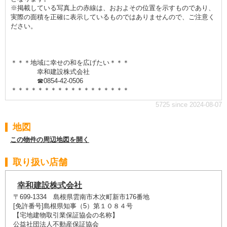
※掲載している写真上の赤線は、おおよその位置を示すものであり、
実際の面積を正確に表示しているものではありませんので、ご注意く
ださい。
＊＊＊地域に幸せの和を広げたい＊＊＊
幸和建設株式会社
☎0854-42-0506
＊＊＊＊＊＊＊＊＊＊＊＊＊＊＊＊＊＊
5725 since 2024-08-07
地図
この物件の周辺地図を開く
取り扱い店舗
幸和建設株式会社
〒699-1334 島根県雲南市木次町新市176番地
[免許番号]島根県知事（5）第１０８４号
【宅地建物取引業保証協会の名称】
公益社団法人不動産保証協会