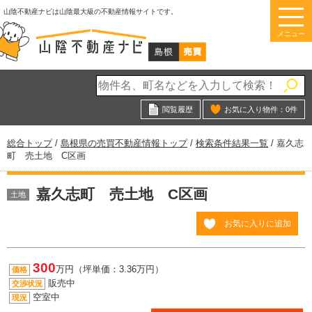
このページの本文へ
山陰不動産ナビは山陰最大級の不動産情報サイトです。
メニュー
閲覧履歴
お気に入り物件：
0
件
現
総合トップ
/
島根県の売買不動産情報トップ
/
検索条件結果一覧
/
嘉久志
在
町 売土地 C区画
の
位
嘉久志町 売土地 C区画
置：
土地
お気に入りに追加
300
万円（坪単価：3.36万円）
価格
販売中
交渉状況
空室中
現況