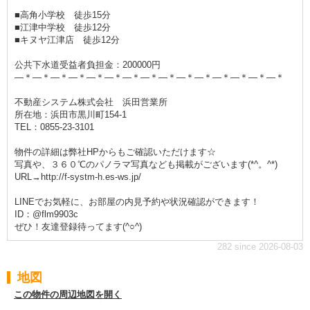
■高角小学校 徒歩15分
■江津中学校 徒歩12分
■キヌヤ江津店 徒歩12分
公共下水道受益者負担金：200000円
―＊―＊―＊―＊―＊―＊―＊―＊―＊―＊―＊―＊―＊―＊―＊
不動産システム株式会社 浜田営業所
所在地：浜田市黒川町154-1
TEL：0855-23-3101
物件の詳細は弊社HPからもご確認いただけます☆
写真や、３６０℃のパノラマ写真なども掲載がございます(*^。^*)
URL→http://f-systm-h.es-ws.jp/
LINEでお気軽に、お部屋の内見予約や状況確認ができます！
ID：@flm9903c
ぜひ！友達登録待ってます(^○^)
282 since 2026-08-03
地図
この物件の周辺地図を開く