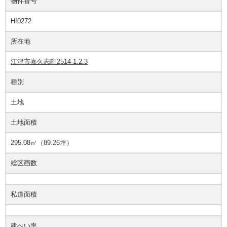
物件番号
HI0272
所在地
江津市嘉久志町2514-1.2.3
種別
土地
土地面積
295.08㎡（89.26坪）
総区画数
私道面積
建ぺい率