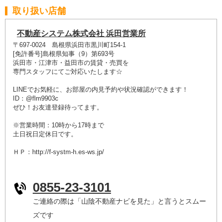
取り扱い店舗
不動産システム株式会社 浜田営業所
〒697-0024 島根県浜田市黒川町154-1
[免許番号]島根県知事（9）第693号
浜田市・江津市・益田市の賃貸・売買を
専門スタッフにてご対応いたします☆
LINEでお気軽に、お部屋の内見予約や状況確認ができます！
ID：@flm9903c
ぜひ！お友達登録待ってます。
※営業時間：10時から17時まで
土日祝日定休日です。
ＨＰ：http://f-systm-h.es-ws.jp/
0855-23-3101
ご連絡の際は「山陰不動産ナビを見た」と言うとスムー
ズです