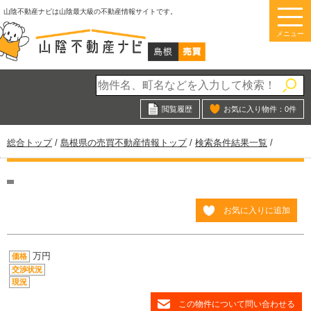
このページの本文へ
山陰不動産ナビは山陰最大級の不動産情報サイトです。
メニュー
閲覧履歴
お気に入り物件：
0
件
現
総合トップ
/
島根県の売買不動産情報トップ
/
検索条件結果一覧
/
在
の
位
置：
お気に入りに追加
万円
価格
交渉状況
現況
この物件について問い合わせる