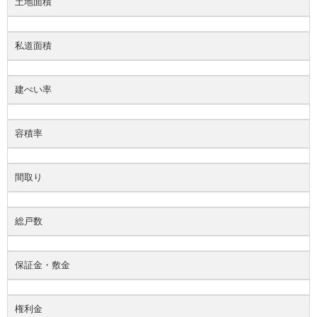
土地面積
私道面積
建ぺい率
容積率
間取り
総戸数
保証金・敷金
権利金