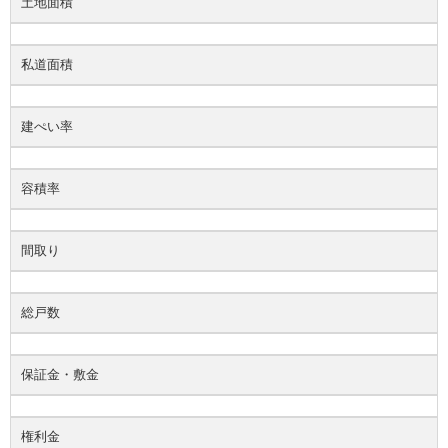
土地面積
私道面積
建ぺい率
容積率
間取り
総戸数
保証金・敷金
権利金