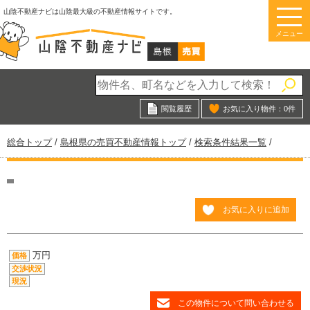
このページの本文へ
山陰不動産ナビは山陰最大級の不動産情報サイトです。
メニュー
閲覧履歴
お気に入り物件：
0
件
現
総合トップ
/
島根県の売買不動産情報トップ
/
検索条件結果一覧
/
在
の
位
置：
お気に入りに追加
万円
価格
交渉状況
現況
この物件について問い合わせる