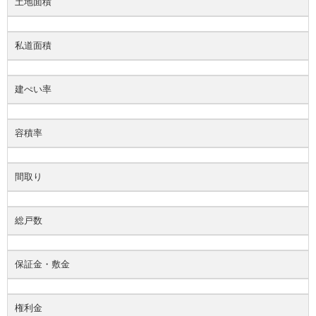
土地面積
私道面積
建ぺい率
容積率
間取り
総戸数
保証金・敷金
権利金