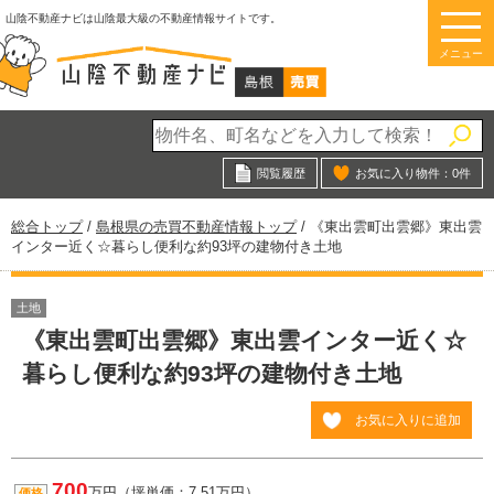
このページの本文へ
山陰不動産ナビは山陰最大級の不動産情報サイトです。
メニュー
閲覧履歴
お気に入り物件：
0
件
現
総合トップ
/
島根県の売買不動産情報トップ
/
《東出雲町出雲郷》東出雲
在
インター近く☆暮らし便利な約93坪の建物付き土地
の
位
置：
土地
《東出雲町出雲郷》東出雲インター近く☆
暮らし便利な約93坪の建物付き土地
お気に入りに追加
700
万円（坪単価：7.51万円）
価格