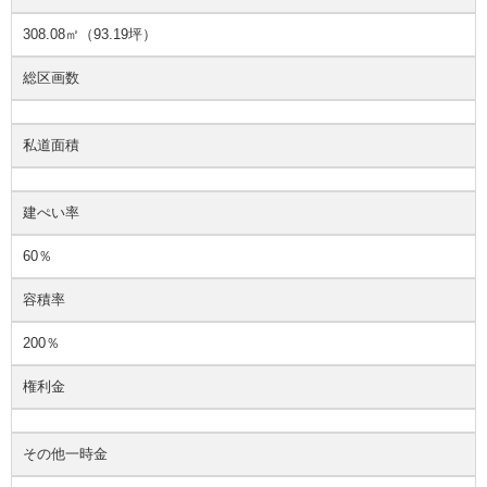
308.08㎡（93.19坪）
総区画数
私道面積
建ぺい率
60％
容積率
200％
権利金
その他一時金