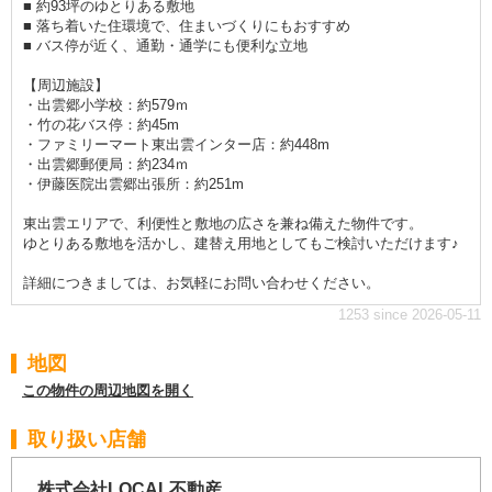
■ 約93坪のゆとりある敷地
■ 落ち着いた住環境で、住まいづくりにもおすすめ
■ バス停が近く、通勤・通学にも便利な立地
【周辺施設】
・出雲郷小学校：約579ｍ
・竹の花バス停：約45m
・ファミリーマート東出雲インター店：約448m
・出雲郷郵便局：約234ｍ
・伊藤医院出雲郷出張所：約251m
東出雲エリアで、利便性と敷地の広さを兼ね備えた物件です。
ゆとりある敷地を活かし、建替え用地としてもご検討いただけます♪
詳細につきましては、お気軽にお問い合わせください。
1253 since 2026-05-11
地図
この物件の周辺地図を開く
取り扱い店舗
株式会社LOCAL不動産