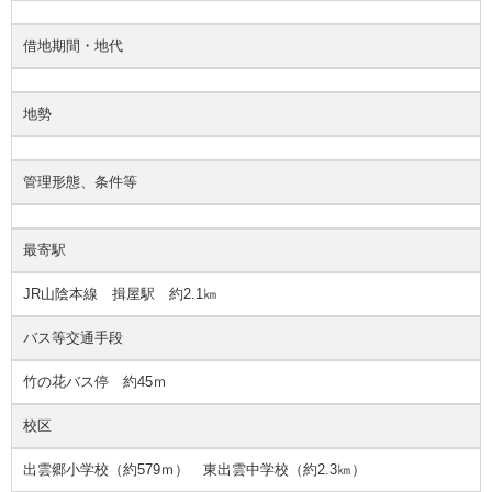
借地期間・地代
地勢
管理形態、条件等
最寄駅
JR山陰本線 揖屋駅 約2.1㎞
バス等交通手段
竹の花バス停 約45ｍ
校区
出雲郷小学校（約579ｍ） 東出雲中学校（約2.3㎞）