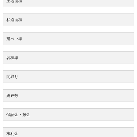
土地面積
私道面積
建ぺい率
容積率
間取り
総戸数
保証金・敷金
権利金