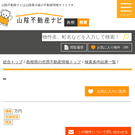
このページの本文へ
山陰不動産ナビは山陰最大級の不動産情報サイトです。
メニュー
閲覧履歴
お気に入り物件：
0
件
現
総合トップ
/
島根県の売買不動産情報トップ
/
検索条件結果一覧
/
在
の
位
置：
お気に入りに追加
万円
価格
交渉状況
現況
この物件について問い合わせる