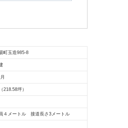
町玉造985-8
建
0月
㎡（218.58坪）
員４メートル 接道長さ3メートル