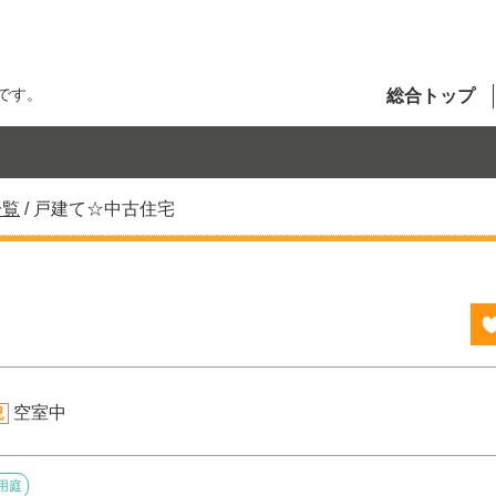
です。
総合トップ
一覧
/
戸建て☆中古住宅
空室中
況
用庭