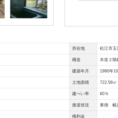
所在地
松江市玉湯
構造
木造２階
建築年月
1980年1
）
土地面積
722.58
建ぺい率
60％
接道状況
東側 幅
権利金