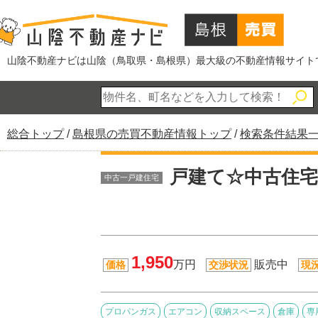
このページの本文へ
山陰不動産ナビは山陰（鳥取県・島根県）最大級の不動産情報サイト
現
総合トップ
/
島根県の売買不動産情報トップ
/
検索条件結果
在
の
戸建て☆中古住宅
中古一戸建住宅
位
置：
1,950
万円
販売中
価格
交渉状況
現
プロパンガス
エアコン
収納スペース
倉庫
専