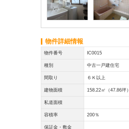
物件詳細情報
物件番号
IC0015
種別
中古一戸建住宅
間取り
６Ｋ以上
建物面積
158.22㎡（47.86坪
私道面積
容積率
200％
保証金・敷金