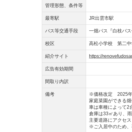
管理形態、条件等
最寄駅
JR出雲市駅
バス等交通手段
一畑バス『白枝バス停』
校区
高松小学校 第二中
紹介サイト
https://renovefudos
広告有効期間
間取り内訳
備考
※価格改定 2025
家庭菜園ができる畑付
車は車種によって2
倉庫は33㎡あり、
主要道路にアクセス
※ご入居中のため、