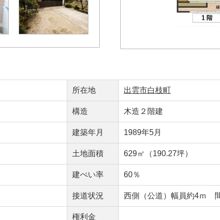
所在地
出雲市白枝町
構造
木造２階建
建築年月
1989年5月
）
土地面積
629㎡（190.27坪）
建ぺい率
60％
接道状況
西側（公道）幅員約4ｍ 間
権利金