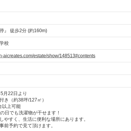
 徒歩2分 (約160m)
学校
an-aicreates.com/estate/show/148513#contents
年5月22日より
き（約38坪/127㎡）
台以上可能
雨の日でも洗濯物が干せます！
しやすく、生活に便利な場所にあります。
事前予約で見て頂けます。