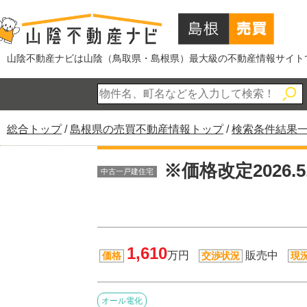
このページの本文へ
山陰不動産ナビは山陰（鳥取県・島根県）最大級の不動産情報サイト
現
総合トップ
/
島根県の売買不動産情報トップ
/
検索条件結果
在
の
※価格改定2026
中古一戸建住宅
位
置：
1,610
万円
販売中
価格
交渉状況
現
オール電化