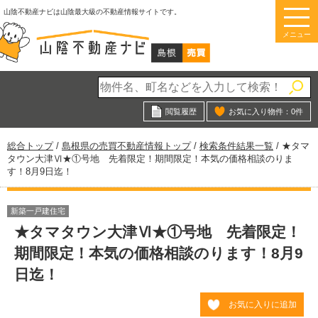
このページの本文へ
山陰不動産ナビは山陰最大級の不動産情報サイトです。
メニュー
閲覧履歴
お気に入り物件：
0
件
現
総合トップ
/
島根県の売買不動産情報トップ
/
検索条件結果一覧
/
★タマ
在
タウン大津Ⅵ★①号地 先着限定！期間限定！本気の価格相談のりま
の
す！8月9日迄！
位
置：
新築一戸建住宅
★タマタウン大津Ⅵ★①号地 先着限定！
期間限定！本気の価格相談のります！8月9
日迄！
お気に入りに追加