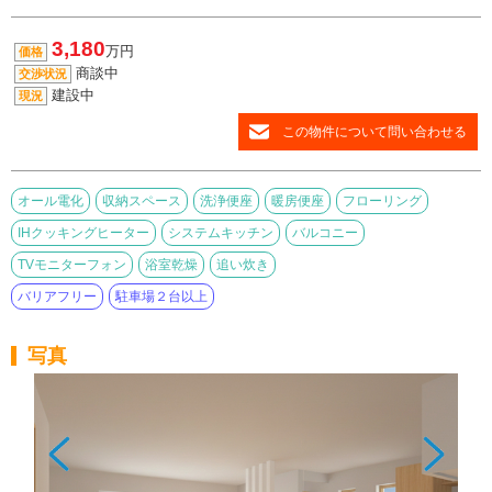
3,180
万円
価格
商談中
交渉状況
建設中
現況
この物件について問い合わせる
オール電化
収納スペース
洗浄便座
暖房便座
フローリング
IHクッキングヒーター
システムキッチン
バルコニー
TVモニターフォン
浴室乾燥
追い炊き
バリアフリー
駐車場２台以上
写真