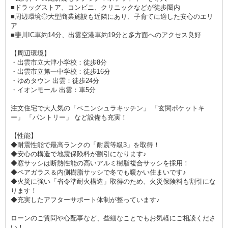
■ドラッグストア、コンビニ、クリニックなどが徒歩圏内
■周辺環境◎大型商業施設も近隣にあり、子育てに適した安心のエリ
ア
■斐川IC車約14分、出雲空港車約19分と多方面へのアクセス良好
【周辺環境】
・出雲市立大津小学校：徒歩8分
・出雲市立第一中学校：徒歩16分
・ゆめタウン 出雲：徒歩24分
・イオンモール 出雲：車5分
注文住宅で大人気の「ペニンシュラキッチン」 「玄関ポケットキ
ー」 「パントリー」 など設備も充実！
【性能】
◆耐震性能で最高ランクの「耐震等級3」を取得！
◆安心の構造で地震保険料が割引になります♪
◆窓サッシは断熱性能の高いアルミ樹脂複合サッシを採用！
◆ペアガラス＆内側樹脂サッシで冬でも暖かい住まいです♪
◆火災に強い「省令準耐火構造」取得のため、火災保険料も割引にな
ります！
◆充実したアフターサポート体制が整っています♪
ローンのご質問や心配事など、些細なことでもお気軽にご相談くださ
い！