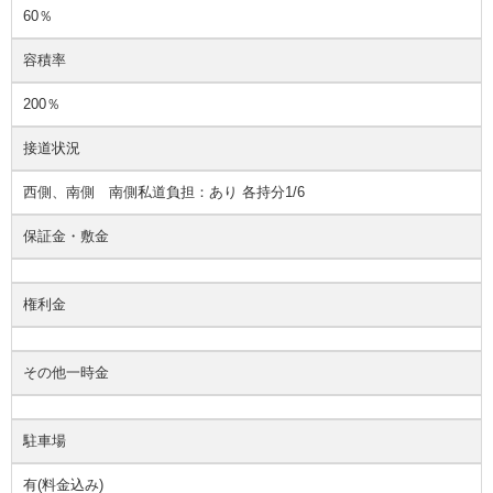
60％
容積率
200％
接道状況
西側、南側 南側私道負担：あり 各持分1/6
保証金・敷金
権利金
その他一時金
駐車場
有(料金込み)