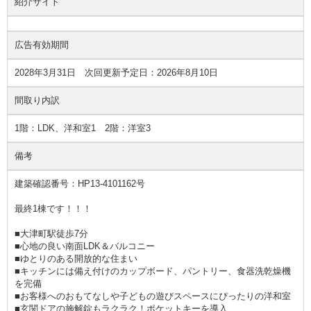
紹介サイト
広告有効期間
2028年3月31日 次回更新予定日：2026年8月10日
間取り内訳
1階：LDK、洋和室1 2階：洋室3
備考
建築確認番号：HP13-4101162号
最終1棟です！！！
■大津町駅徒歩7分
■心地の良い南面LDK＆バルコニー
■ゆとりのある開放的な住まい
■キッチンには備え付けのカップボード、パントリー、食器洗乾燥機
を完備
■お客様へのおもてなしや子どもの遊びスペースにぴったりの洋和室
■玄関ドアの施解錠もラクラク！ポケットキーを導入