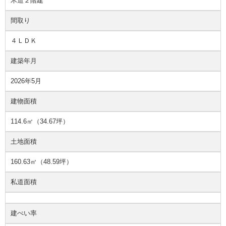
木造２階建
間取り
４ＬＤＫ
建築年月
2026年5月
建物面積
114.6㎡（34.67坪）
土地面積
160.63㎡（48.59坪）
私道面積
建ぺい率