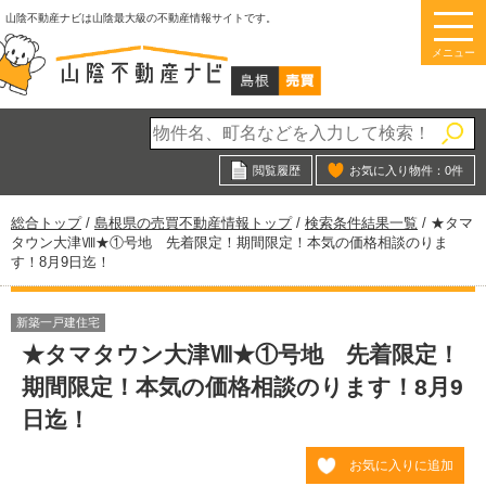
このページの本文へ
山陰不動産ナビは山陰最大級の不動産情報サイトです。
メニュー
閲覧履歴
お気に入り物件：
0
件
現
総合トップ
/
島根県の売買不動産情報トップ
/
検索条件結果一覧
/
★タマ
在
タウン大津Ⅷ★①号地 先着限定！期間限定！本気の価格相談のりま
の
す！8月9日迄！
位
置：
新築一戸建住宅
★タマタウン大津Ⅷ★①号地 先着限定！
期間限定！本気の価格相談のります！8月9
日迄！
お気に入りに追加