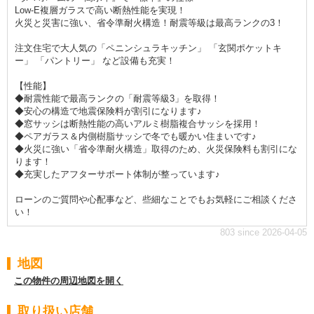
Low-E複層ガラスで高い断熱性能を実現！
火災と災害に強い、省令準耐火構造！耐震等級は最高ランクの3！
注文住宅で大人気の「ペニンシュラキッチン」 「玄関ポケットキ
ー」 「パントリー」 など設備も充実！
【性能】
◆耐震性能で最高ランクの「耐震等級3」を取得！
◆安心の構造で地震保険料が割引になります♪
◆窓サッシは断熱性能の高いアルミ樹脂複合サッシを採用！
◆ペアガラス＆内側樹脂サッシで冬でも暖かい住まいです♪
◆火災に強い「省令準耐火構造」取得のため、火災保険料も割引にな
ります！
◆充実したアフターサポート体制が整っています♪
ローンのご質問や心配事など、些細なことでもお気軽にご相談くださ
い！
803 since 2026-04-05
地図
この物件の周辺地図を開く
取り扱い店舗