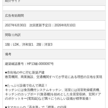
紹介サイト
広告有効期間
2027年6月30日 次回更新予定日：2026年8月10日
間取り内訳
1階：LDK、洋和室1 2階：洋室3
備考
建築確認番号：HP13確-0000097号
■市街地の中に佇む新築戸建
教育機関、商業施設、交通機関すべてが手近にある理想の立地を実現
■たっぷり設備で住んで満足！
キッチンには食洗機付システムキッチン、浴室には浴室乾燥暖房機、
キッチンのカップボード(食器棚)を始めとした全居室収納、玄関ドア
のポケットキー(電気錠)など隅々にうれしい設備が標準装備！
■タマホームの『高水準』で『標準』の仕様