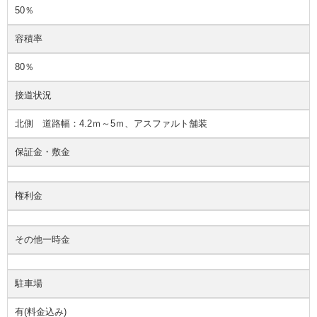
50％
容積率
80％
接道状況
北側 道路幅：4.2ｍ～5ｍ、アスファルト舗装
保証金・敷金
権利金
その他一時金
駐車場
有(料金込み)