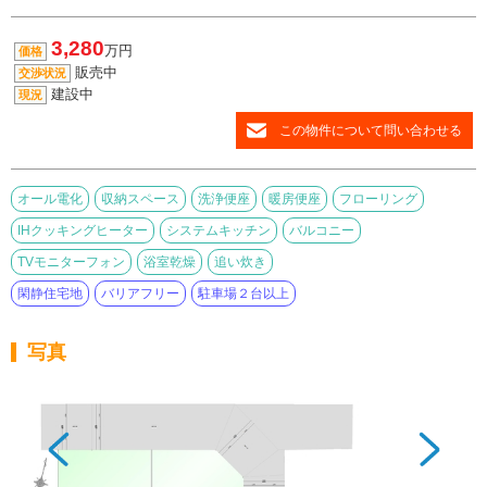
3,280
万円
価格
販売中
交渉状況
建設中
現況
この物件について問い合わせる
オール電化
収納スペース
洗浄便座
暖房便座
フローリング
IHクッキングヒーター
システムキッチン
バルコニー
TVモニターフォン
浴室乾燥
追い炊き
閑静住宅地
バリアフリー
駐車場２台以上
写真