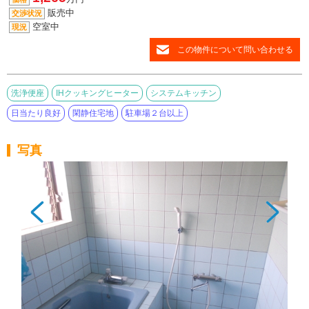
販売中
交渉状況
空室中
現況
この物件について問い合わせる
洗浄便座
IHクッキングヒーター
システムキッチン
日当たり良好
閑静住宅地
駐車場２台以上
写真