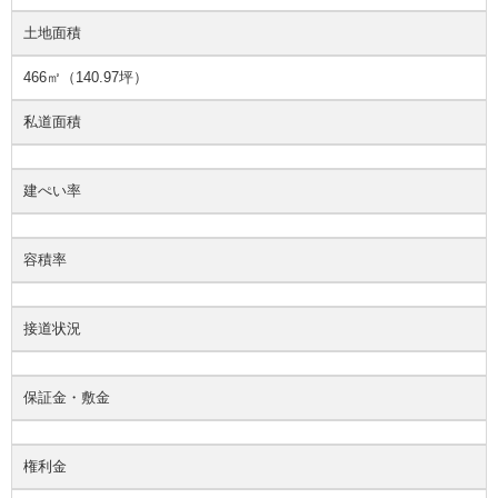
土地面積
466㎡（140.97坪）
私道面積
建ぺい率
容積率
接道状況
保証金・敷金
権利金