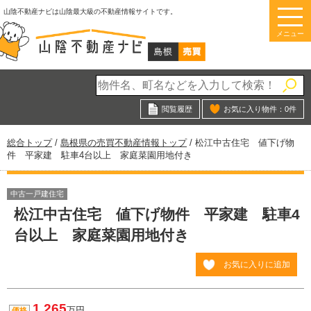
このページの本文へ
山陰不動産ナビは山陰最大級の不動産情報サイトです。
メニュー
閲覧履歴
お気に入り物件：
0
件
現
総合トップ
/
島根県の売買不動産情報トップ
/
松江中古住宅 値下げ物
在
件 平家建 駐車4台以上 家庭菜園用地付き
の
位
置：
中古一戸建住宅
松江中古住宅 値下げ物件 平家建 駐車4
台以上 家庭菜園用地付き
お気に入りに追加
1,265
万円
価格