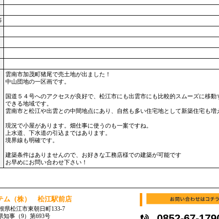
等
雲南市加茂町猪尾で売土地が出ました！
中山団地の一区画です。
国道５４号へのアクセスが良好で、松江市にも出雲市にも比較的スムーズに移動
できる地域です。
雲南市と松江や出雲との中間地点にあり、自然も多い住宅地として新築住宅も増
現況で小屋があります。畑仕事に使うのも一案ですね。
上水道、下水道の引込まではあります。
境界線も明確です。
建築条件はありませんので、お好きな工務店様での建築が可能です
お早めにお問い合わせ下さい！
テム（株） 松江駅前店
 島根県松江市東朝日町133-7
0852-67-179
県知事（9）第693号