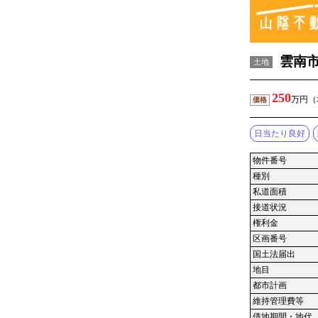
雲南
土地
250
万円（
価格
日当たり良好
物件番号
種別
私道面積
接道状況
権利金
区画番号
国土法届出
地目
都市計画
維持管理費等
借地期間・地代