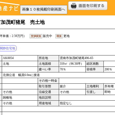
市加茂町猪尾 売土地
坪単価：2.59万円）
販売中
更地
交渉状況
現況
閑静住宅地
AK0054
所在地
雲南市加茂町猪尾496-65
土地
土地面積
319㎡（96.50坪）
総区画数
建ぺい率
70％
容積率
200％
北側公道 幅員6.0mに接道
その他一時金
取引形態
媒介
土地権利
所有権
その他
沿線交通
その他
引渡し
即時
雑種地
地目説明
その他
用途地域
指定なし