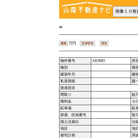
万円
価格
交渉状況
現況
物件番号
AK0085
所
種別
構
建築年月
建
私道面積
建
接道状況
間取り
総
権利金
そ
駐車場
駐
部屋、区画番号
取
国土法届出
沿
地目
地
都市計画
用