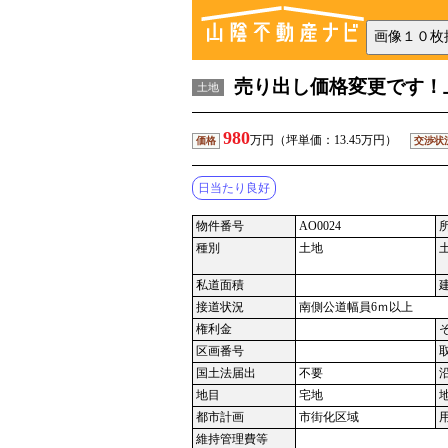
売り出し価格変更です！
土地
980
万円（坪単価：13.45万円）
価格
交渉状
日当たり良好
物件番号
AO0024
種別
土地
私道面積
接道状況
南側公道幅員6ｍ以上
権利金
区画番号
国土法届出
不要
地目
宅地
都市計画
市街化区域
維持管理費等