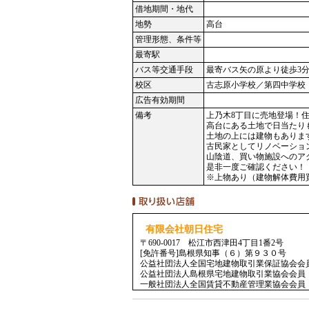
借地期間・地代
地勢
高台
管理形態、条件等
最寄駅
バス等交通手段
最寄バス矢の原より徒歩3
校区
古志原小学校／第四中学校
広告有効期間
備考
上乃木8丁目に売地登場！
高台にある土地で日当たり
土地の上には建物もありま
古民家としてリノベーショ
山陰道、買い物施設へのア
是非一度ご確認ください！
※上物あり（建物解体費用
有限会社朝日住宅
〒690-0017 松江市西津田4丁目1番2号
[免許番号]島根県知事（６）第９３０号
公益社団法人全国宅地建物取引業保証協会会
公益社団法人島根県宅地建物取引業協会会員
一般社団法人全国賃貸不動産管理業協会会員