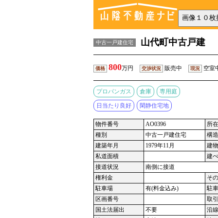
山代町中古戸建
中古一戸建住宅
800
万円
販売中
空室
価格
交渉状況
現況
プロパンガス
倉庫
専用庭
日当たり良好
閑静住宅地
物件番号
AO0396
所
種別
中古一戸建住宅
構
建築年月
1979年11月
建
私道面積
建
接道状況
南側に接道
権利金
そ
駐車場
有(料金込み)
駐
区画番号
取
国土法届出
不要
沿