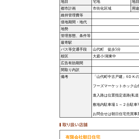
地目
宅地
地
都市計画
市街化区域
用
維持管理費等
借地期間・地代
地勢
管理形態、条件等
最寄駅
バス等交通手段
山代町 徒歩5分
校区
大庭小/湖東中
広告有効期間
間取り内訳
備考
「山代町中古戸建」6ＤＫ
フーズマーケットホック山代
進入路は位置指定道路(私道
敷地内駐車場１～２台駐車
お問合せは朝日住宅売買事業部0
有限会社朝日住宅