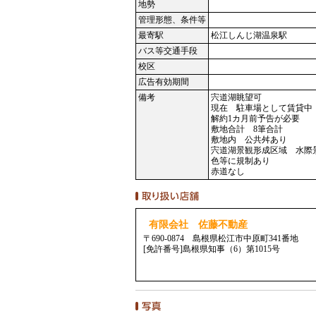
地勢
管理形態、条件等
最寄駅
松江しんじ湖温泉駅
バス等交通手段
校区
広告有効期間
備考
宍道湖眺望可
現在 駐車場として賃貸中 月
解約1カ月前予告が必要
敷地合計 8筆合計
敷地内 公共舛あり
宍道湖景観形成区域 水際
色等に規制あり
赤道なし
有限会社 佐藤不動産
〒690-0874 島根県松江市中原町341番地
[免許番号]島根県知事（6）第1015号