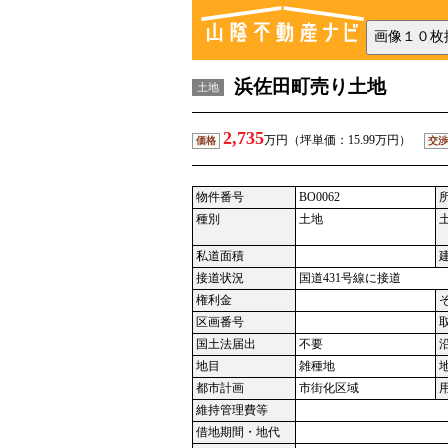
浜佐田町売り土地
土地
2,735
万円（坪単価：15.99万円）
価格
交渉
物件番号
BO0062
種別
土地
私道面積
接道状況
国道431号線に接道
権利金
区画番号
国土法届出
不要
地目
雑種地
都市計画
市街化区域
維持管理費等
借地期間・地代