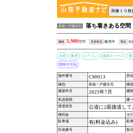
落ち着きある空間
新築一戸建住宅
3,980
万円
販売中
分
価格
交渉状況
現況
冷房
暖房
エアコン
収納スペース
暖
閑静住宅地
物件番号
所
CS0013
種別
新築一戸建住宅
構
建築年月
建
2025年7月
私道面積
建
接道状況
公道に2面接道して
権利金
そ
駐車場
駐
有(料金込み)
区画番号
取