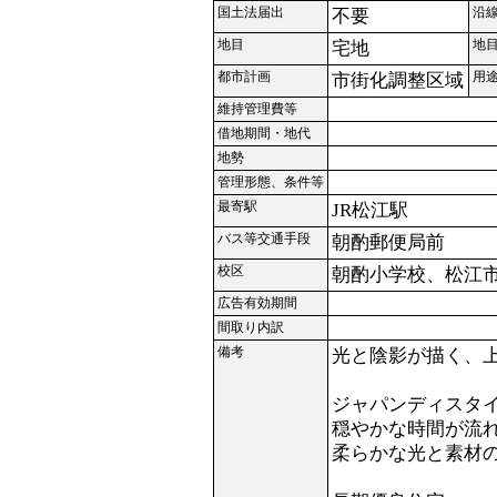
国土法届出
沿
不要
地目
地
宅地
都市計画
用
市街化調整区域
維持管理費等
借地期間・地代
地勢
管理形態、条件等
最寄駅
JR松江駅
バス等交通手段
朝酌郵便局前
校区
朝酌小学校、松江
広告有効期間
間取り内訳
備考
光と陰影が描く、
ジャパンディスタ
穏やかな時間が流
柔らかな光と素材