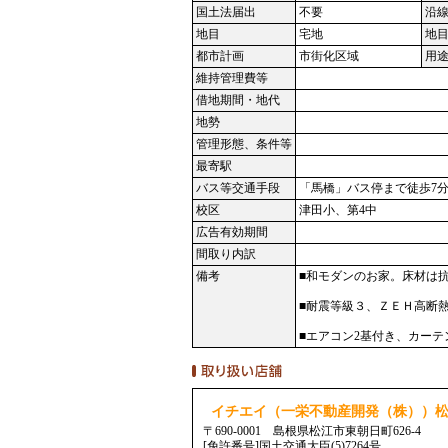
国土法届出
不要
沿
地目
宅地
地
都市計画
市街化区域
用
維持管理費等
借地期間・地代
地勢
管理形態、条件等
最寄駅
バス等交通手段
「馬橋」バス停まで徒歩7
校区
津田小、第4中
広告有効期間
間取り内訳
備考
■和モダンのお家。床材は
■耐震等級３、ＺＥＨ高断
■エアコン2基付き、カーテ
イチエイ（一栄不動産開発（株））
〒690-0001 島根県松江市東朝日町626-4
[免許番号]国土交通大臣(5)7264号