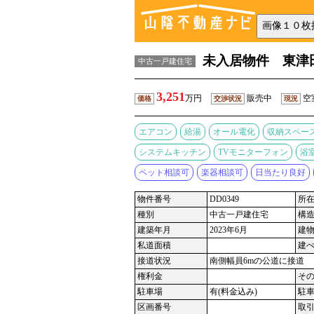
未入居物件 東津
中古一戸建住宅
3,251
万円
販売中
空
価格
交渉状況
現況
エアコン
給湯
オール電化
収納スペー
システムキッチン
TVモニターフォン
浴
ペット相談可
楽器相談可
日当たり良好
物件番号
DD0349
所
種別
中古一戸建住宅
構
建築年月
2023年6月
建
私道面積
建
接道状況
南側幅員6mの公道に接道
権利金
そ
駐車場
有(料金込み)
駐
区画番号
取