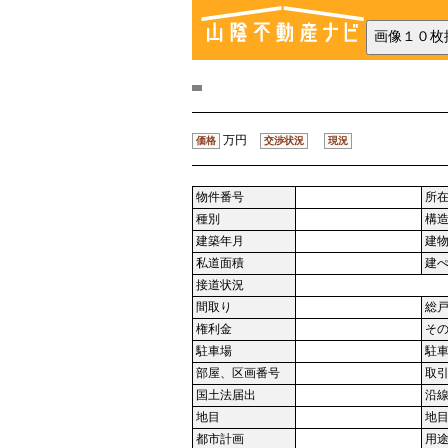
万円
価格
交渉状況
現況
物件番号
所
種別
構
建築年月
建
私道面積
建
接道状況
間取り
総
権利金
そ
駐車場
駐
部屋、区画番号
取
国土法届出
沿
地目
地
都市計画
用