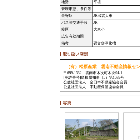
地勢
平坦
管理形態、条件等
最寄駅
JR出雲大東
バス等交通手段
JR
校区
大東小
広告有効期間
備考
要合併浄化槽
（有）松原産業 雲南不動産情報セ
〒699-1332 雲南市木次町木次94-1
[免許番号]島根県知事（5）第1039号
公益社団法人 全日本不動産協会会員
公益社団法人 不動産保証協会会員