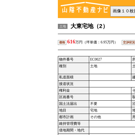
大東宅地（2）
土地
616
万円（坪単価：6.95万円）
価格
交渉状況
物件番号
EC0027
種別
土地
私道面積
接道状況
権利金
区画番号
国土法届出
不要
地目
宅地
都市計画
その他
維持管理費等
借地期間・地代