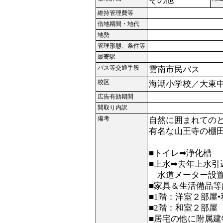
その他
維持管理費等
借地期間・地代
地勢
管理形態、条件等
最寄駅
バス等交通手段
雲南市民バス
校区
海潮小学校／大東
広告有効期間
間取り内訳
備考
自然に囲まれての
有名な山王寺の棚
■トイレ➡浄化槽
■上水➡去年上水引
水道メーター設置
■家具＆生活備品
■1階：洋室２部屋•
■2階：和室２部屋
■居宅の他に附属