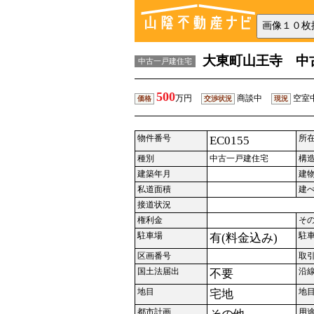
大東町山王寺 中
中古一戸建住宅
500
万円
商談中
空室
価格
交渉状況
現況
物件番号
所
EC0155
種別
中古一戸建住宅
構
建築年月
建
私道面積
建
接道状況
権利金
そ
駐車場
駐
有(料金込み)
区画番号
取
国土法届出
沿
不要
地目
地
宅地
都市計画
用