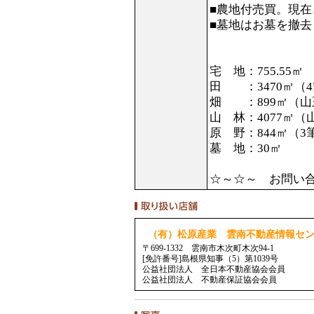
■農地付売買。現
■墓地はお墓を撤去
宅 地：755.55㎡
田 ：3470㎡（
畑 ：899㎡（山
山 林：4077㎡
原 野：844㎡（3
墓 地：30㎡
☆～☆～ お問い
（有）松原産業 雲南不動産情報セ
〒699-1332 雲南市木次町木次94-1
[免許番号]島根県知事（5）第1039号
公益社団法人 全日本不動産協会会員
公益社団法人 不動産保証協会会員