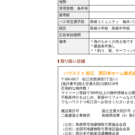
地勢
管理形態、条件等
最寄駅
バス等交通手段
島根コミュニティ 楡木バ
校区
島根小学校・島根中学校
広告有効期間
備考
＊海のちかくの売土地です
＊建築条件無し
＊＊釣り、海、サーフィン
ハウスドゥ 松江 西日本ホーム株式
〒690-0017 松江市西津田5丁目1-1
[免許番号]国土交通大臣(3)第8218号
圧倒的な物件数！
マイページ登録で300件以上の物件情報を公
不動産仲介をはじめ、新築やリフォームなど
でもハウスドゥ松江店へお任せくださいませ
建設業許可 国土交通大臣許可（般-5）
二級建築士事務所 島根県知事（6）第47
（公社）島根県宅地建物取引業協会会員
（公社）全国宅地建物取引業保証協会会員
（公社）西日本不動産流通機構会員