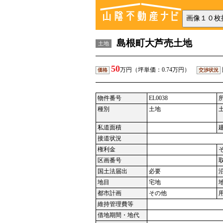
島根町大芦売土地
土地
50
万円（坪単価：0.74万円）
価格
交渉状況
物件番号
EL0038
種別
土地
私道面積
接道状況
権利金
区画番号
国土法届出
必要
地目
宅地
都市計画
その他
維持管理費等
借地期間・地代