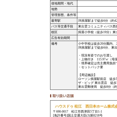
借地期間・地代
地勢
管理形態、条件等
最寄駅
JR揖屋駅まで徒歩6分（約4
バス等交通手段
東出雲コミュニティバス西
校区
揖屋小学校（徒歩19分）東
広告有効期間
備考
小中学校は徒歩20分圏内
JR揖屋駅まで徒歩6分、東
・現況有姿でのお引渡し
・上物付き 115.97㎡（母
・境界確定は売主費用負担
・セットバック要
【周辺施設】
ローソン揖屋駅前店 徒歩5
ザ・ビッグ 東出雲店 徒歩7
東出雲郵便局 徒歩8分（約
ハウスドゥ 松江 西日本ホーム株式
〒690-0017 松江市西津田5丁目1-1
[免許番号]国土交通大臣(3)第8218号