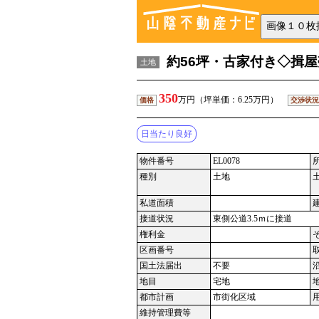
約56坪・古家付き◇揖
土地
350
万円（坪単価：6.25万円）
価格
交渉状況
日当たり良好
物件番号
EL0078
種別
土地
私道面積
接道状況
東側公道3.5ｍに接道
権利金
区画番号
国土法届出
不要
地目
宅地
都市計画
市街化区域
維持管理費等