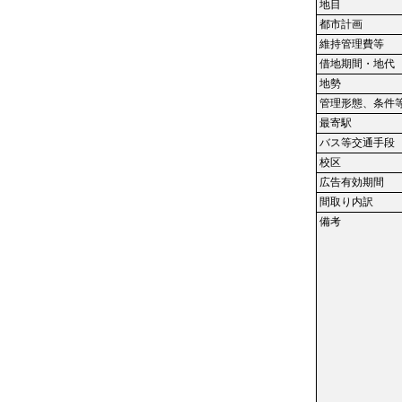
地目
都市計画
維持管理費等
借地期間・地代
地勢
管理形態、条件
最寄駅
バス等交通手段
校区
広告有効期間
間取り内訳
備考