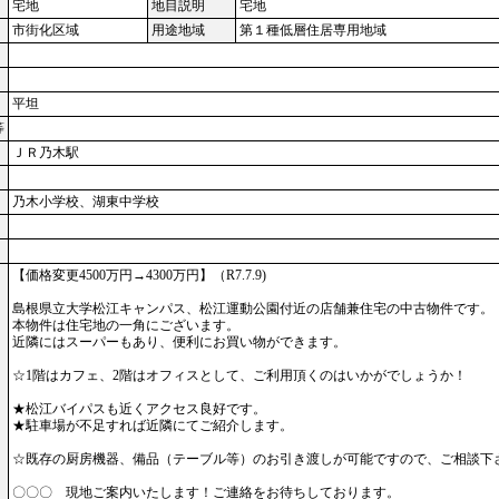
宅地
地目説明
宅地
市街化区域
用途地域
第１種低層住居専用地域
平坦
等
ＪＲ乃木駅
乃木小学校、湖東中学校
【価格変更4500万円→4300万円】（R7.7.9)
島根県立大学松江キャンパス、松江運動公園付近の店舗兼住宅の中古物件です。
本物件は住宅地の一角にございます。
近隣にはスーパーもあり、便利にお買い物ができます。
☆1階はカフェ、2階はオフィスとして、ご利用頂くのはいかがでしょうか！
★松江バイパスも近くアクセス良好です。
★駐車場が不足すれば近隣にてご紹介します。
☆既存の厨房機器、備品（テーブル等）のお引き渡しが可能ですので、ご相談下
〇〇〇 現地ご案内いたします！ご連絡をお待ちしております。