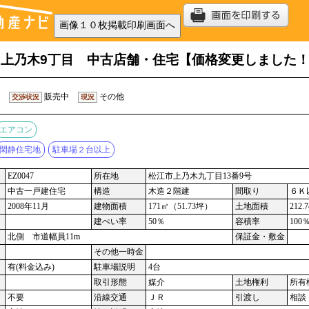
上乃木9丁目 中古店舗・住宅【価格変更しました
販売中
その他
交渉状況
現況
エアコン
閑静住宅地
駐車場２台以上
EZ0047
所在地
松江市上乃木九丁目13番9号
中古一戸建住宅
構造
木造２階建
間取り
６Ｋ
2008年11月
建物面積
171㎡（51.73坪）
土地面積
212
建ぺい率
50％
容積率
100
北側 市道幅員11m
保証金・敷金
その他一時金
有(料金込み)
駐車場説明
4台
取引形態
媒介
土地権利
所有
不要
沿線交通
ＪＲ
引渡し
相談