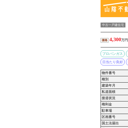
中古一戸建住宅
4,300
万円
価格
プロパンガス
日当たり良好
物件番号
種別
建築年月
私道面積
接道状況
権利金
駐車場
区画番号
国土法届出