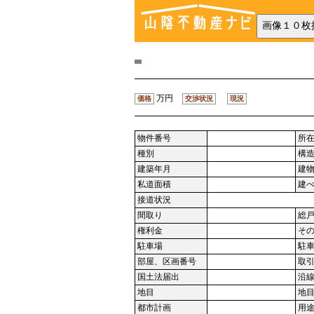
万円
価格
交渉状況
現況
物件番号
所
種別
構
建築年月
建
私道面積
建
接道状況
間取り
総
権利金
そ
駐車場
駐
部屋、区画番号
取
国土法届出
沿
地目
地
都市計画
用