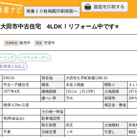
大田市中古住宅 4LDK！リフォーム中です⭐
販売中
空室中
交渉状況
現況
ーリング
システムキッチン
駐車場２台以上
FJ0110
所在地
大田市久手町刺鹿1280-16
中古一戸建住宅
構造
木造２階建
間取り
４Ｌ
1977年4月
建物面積
116.2㎡（35.15坪）
土地面積
247
建ぺい率
70％
容積率
200
南側 4.20m 公道
保証金・敷金
その他一時金
有(料金込み)
駐車場説明
取引形態
売主
土地権利
所有
不要
沿線交通
ＪＲ
引渡し
相談