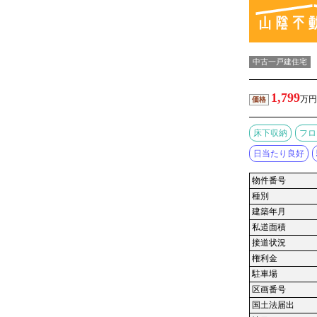
中古一戸建住宅
1,799
万円
価格
床下収納
フロ
日当たり良好
物件番号
種別
建築年月
私道面積
接道状況
権利金
駐車場
区画番号
国土法届出