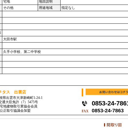
宅地
地目説明
その他
用途地域
指定なし
等
大田市駅
久手小学校、第二中学校
チタス 出雲店
 島根県出雲市大津新崎町1-24-1
0853-24-786
交通大臣免許（7）5475号
宅地建物取引業協会会員
0853-24-7863
公正取引協議会加盟
FAX