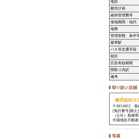
地目
都市計画
維持管理費等
借地期間・地代
地勢
管理形態、条件
最寄駅
バス等交通手段
校区
広告有効期間
間取り内訳
備考
株式会社カ
〒693-0012
[免許番号]国土
（公社）島根県
中国地区不動産