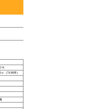
ＤＫ
.61㎡（74.90坪）
％
権