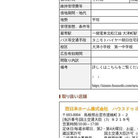
維持管理費等
借地期間・地代
地勢
平坦
管理形態、条件等
最寄駅
一畑電車北松江線 大津町駅 徒歩
バス等交通手段
タニモトハイヤー朝日住宅前バ
校区
大津小学校 第一中学校
広告有効期間
間取り内訳
備考
詳しくはこちらをご覧くだ
↓ ↓
https://izumo-housedo.com/ne
西日本ホーム株式会社 ハウスドゥ 
〒693-0004 島根県出雲市渡橋町３－２
[免許番号]国土交通大臣（3）８２１８号
営業時間/10:00～17:00
定休日/毎週水曜日、第2・第4火曜日、お盆
建設業許可 国土交通大臣許可（般-5）
二級建築士事務所 島根県知事（6）第47