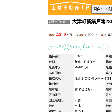
大津町新築戸建23
新築一戸建住宅
2,380
万円
販売中
建
価格
交渉状況
現況
オール電化
洗浄便座
フローリング
シ
物件番号
FP0028
所在
種別
新築一戸建住宅
構造
建築年月
2026年5月
建物
私道面積
建ぺ
接道状況
北西側(公道)幅 約6.7m 間口 
権利金
その
駐車場
有(料金込み)
駐車
区画番号
取引
国土法届出
不要
沿線
地目
宅地
地目
都市計画
その他
用途