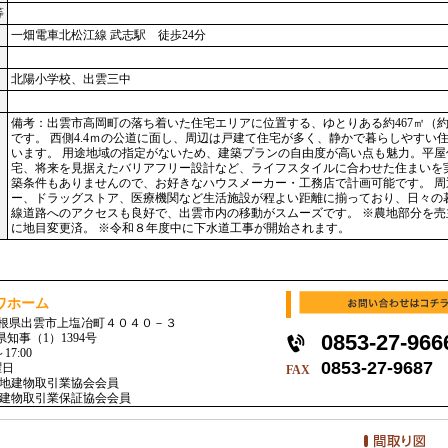
等
一畑電車北松江線 武志駅 徒歩24分
北陽小学校、出雲三中
備考：出雲市高岡町の落ち着いた住宅エリアに位置する、ゆとりある約467㎡（約
です。 西側4.4ｍの公道に面し、周辺は戸建て住宅が多く、静かで暮らしやすい
います。 用途地域の指定がないため、建築プランの自由度が高い点も魅力。平屋
宅、将来を見据えたバリアフリー設計など、ライフスタイルに合わせた住まいを
築条件もありませんので、お好きなハウスメーカー・工務店で計画可能です。 周
ー、ドラッグストア、医療機関など生活施設が程よい距離に揃っており、日々の
線道路へのアクセスも良好で、出雲市内の移動がスムーズです。 ※農地部分を売
に地目変更済。 ※令和８年度中に下水道工事が開始されます。
ワホーム
2 島根県出雲市上塩冶町４０４０－３
0853-27-966
県知事（1）1394号
17:00
0853-27-9687
曜日
FAX
地建物取引業協会会員
建物取引業保証協会会員