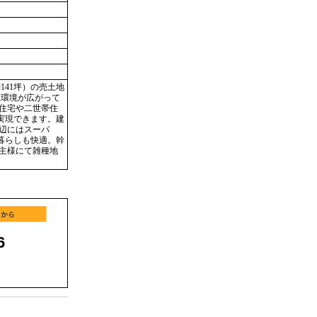
141坪）の売土地
住環境が広がって
住宅や二世帯住
実現できます。建
辺にはスーパ
暮らしも快適。幹
主様にて雑種地
6