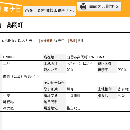
地 高岡町
（坪単価：11.96万円）
販売中
更地
交渉状況
現況
FZ0017
所在地
出雲市高岡町369-1368-3
土地
土地面積
467㎡（141.27坪）
総区画数
建ぺい率
70％
容積率
200％
西側（公道）幅員4.4ｍ
その他一時金
取引形態
媒介
土地権利
所有権
不要
沿線交通
一畑電鉄
引渡し
相談
雑種地
地目説明
その他
用途地域
指定なし