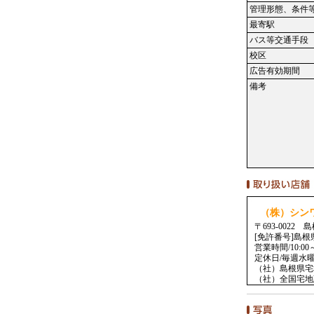
管理形態、条件
最寄駅
バス等交通手段
校区
広告有効期間
備考
（株）シン
〒693-002
[免許番号]島根
営業時間/10:00～
定休日/毎週水
（社）島根県宅
（社）全国宅地