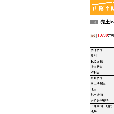
売土
土地
1,690
万円
価格
物件番号
種別
私道面積
接道状況
権利金
区画番号
国土法届出
地目
都市計画
維持管理費等
借地期間・地代
地勢