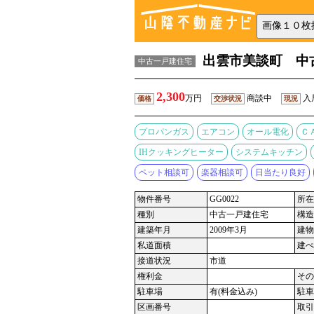
出雲市美談町 中
中古一戸建住宅
2,300
万円
商談中
入
価格
交渉状況
現況
プロパンガス
エアコン
オール電化
Ｃ
IHクッキングヒーター
システムキッチン
ペット相談可
楽器相談可
日当たり良好
物件番号
GG0022
所在
種別
中古一戸建住宅
構造
建築年月
2009年3月
建物
私道面積
建ぺ
接道状況
市道
権利金
その
駐車場
有(料金込み)
駐車
区画番号
取引