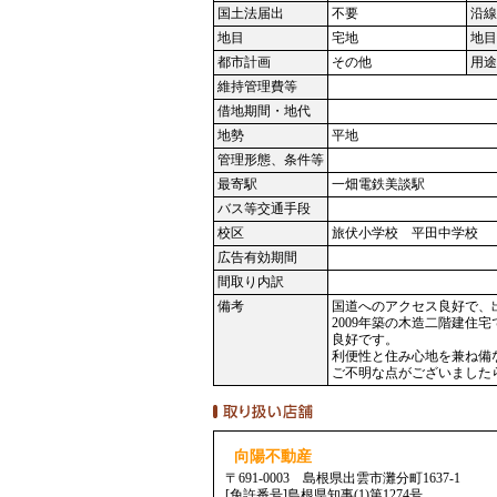
国土法届出
不要
沿線
地目
宅地
地目
都市計画
その他
用途
維持管理費等
借地期間・地代
地勢
平地
管理形態、条件等
最寄駅
一畑電鉄美談駅
バス等交通手段
校区
旅伏小学校 平田中学校
広告有効期間
間取り内訳
備考
国道へのアクセス良好で、
2009年築の木造二階建
良好です。
利便性と住み心地を兼ね備
ご不明な点がございました
向陽不動産
〒691-0003 島根県出雲市灘分町1637-1
[免許番号]島根県知事(1)第1274号