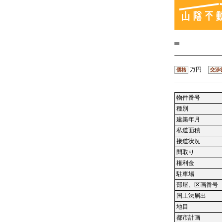
万円
価格
交渉
物件番号
種別
建築年月
私道面積
接道状況
間取り
権利金
駐車場
部屋、区画番号
国土法届出
地目
都市計画