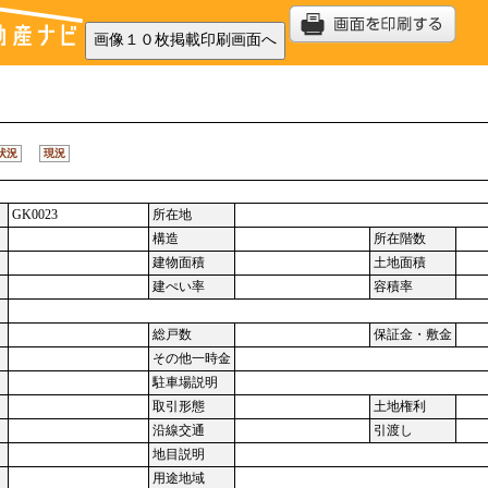
状況
現況
GK0023
所在地
構造
所在階数
建物面積
土地面積
建ぺい率
容積率
総戸数
保証金・敷金
その他一時金
駐車場説明
取引形態
土地権利
沿線交通
引渡し
地目説明
用途地域