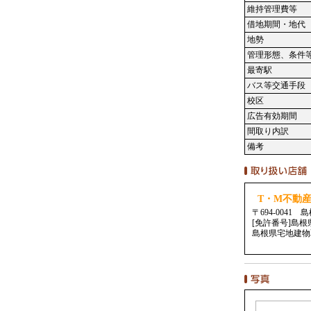
維持管理費等
借地期間・地代
地勢
管理形態、条件
最寄駅
バス等交通手段
校区
広告有効期間
間取り内訳
備考
T・M不動
〒694-0041
[免許番号]島
島根県宅地建物