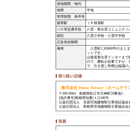
借地期間・地代
地勢
平地
管理形態、条件等
最寄駅
ＪＲ揖屋駅
バス等交通手段
八雲・東出雲コミュニティ
校区
八雲小学校・八雲中学校
広告有効期間
備考
八雲町に約800坪のまと
ットです。
山陰道東出雲インターまで約
ので、農転が必要ですが、
で、引き渡し時期は協議の
株式会社 Home Terrace（ホームテラ
〒690-0064 島根県松江市天神町59番地5
[免許番号]島根県知事(１)1340号
公益社団法人 全国宅地建物取引業保証協会
公益社団法人 島根県宅地建物取引業協会会