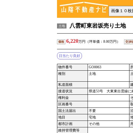
八雲町東岩坂売り土地
土地
6,220
万円（坪単価：8.00万円）
価格
交渉
日当たり良好
物件番号
GO0063
種別
土地
私道面積
接道状況
県道53号 大東東出雲線に
権利金
区画番号
国土法届出
不要
地目
宅地
都市計画
その他
維持管理費等