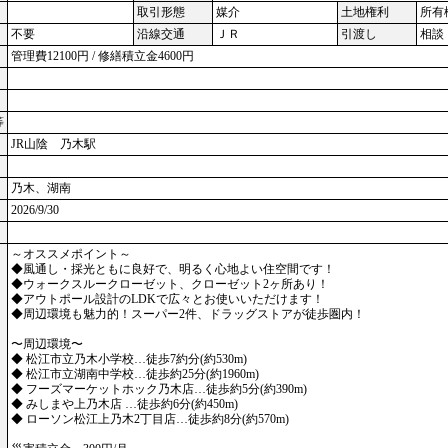
取引形態
媒介
土地権利
所有
不要
沿線交通
ＪＲ
引渡し
相談
管理費12100円 / 修繕積立金4600円
等
JR山陰 乃木駅
乃木、湖南
2026/9/30
～オススメポイント～
◆風通し・採光ともに良好で、明るく心地よい住空間です！
◆ウォークスルークローゼット、クローゼット2ヶ所あり！
◆アウトポール設計のLDKで広々とお使いいただけます！
◆周辺環境も魅力的！スーパー2件、ドラッグストアが徒歩圏内！
〜周辺環境〜
◆ 松江市立乃木小学校…徒歩7約分(約530m)
◆ 松江市立湖南中学校…徒歩約25分(約1960m)
◆ フーズマーケットホック乃木店…徒歩約5分(約390m)
◆ みしまや上乃木店 …徒歩約6分(約450m)
◆ ローソン松江上乃木2丁目店…徒歩約8分(約570m)