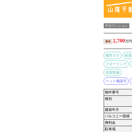
中古マンション
2,700
万円
価格
都市ガス
給湯
フローリング
浴室乾燥
ペット相談可
物件番号
種別
建築年月
バルコニー面積
権利金
駐車場