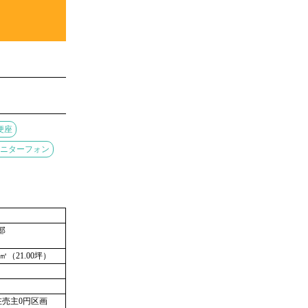
便座
モニターフォン
部
43㎡（21.00坪）
在売主0円区画