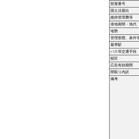
部屋番号
国土法届出
維持管理費等
借地期間・地代
地勢
管理形態、条件
最寄駅
バス等交通手段
校区
広告有効期間
間取り内訳
備考