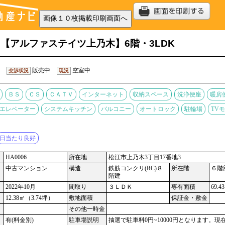
【アルファステイツ上乃木】6階・3LDK
販売中
空室中
交渉状況
現況
ＢＳ
ＣＳ
ＣＡＴＶ
インターネット
収納スペース
洗浄便座
暖房
エレベーター
システムキッチン
バルコニー
オートロック
駐輪場
TV
日当たり良好
HA0006
所在地
松江市上乃木3丁目17番地3
中古マンション
構造
鉄筋コンクリ(RC)８
所在階
６階
階建
2022年10月
間取り
３ＬＤＫ
専有面積
69.
12.38㎡（3.74坪）
敷地面積
保証金・敷金
その他一時金
有(料金別)
駐車場説明
抽選で駐車料0円~10000円となります。現