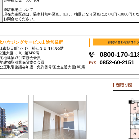
災害積立金 300円/月
※駐車場について
現在売主区画は、駐車料無料区画。但し、抽選となり区画により0円~10000円と
お問合せください。
吹ハウジングサービス山陰営業所
 松江市朝日町477-17 松江ＳＵＮビル5階
0800-170-11
交通大臣（10）第3492号
県宅地建物取引業協会会員
0852-60-2151
地建物取引業保証協会会員
FAX
公正取引協議会加盟 免許番号/国土交通大臣(10)第