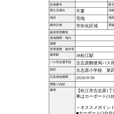
区画番号
取
国土法届出
沿
不要
地目
地
宅地
都市計画
用
市街化区域
維持管理費等
借地期間・地代
地勢
管理形態、条件等
最寄駅
JR松江駅
バス等交通手段
古志原郵便局バス停
校区
古志原小学校 第
広告有効期間
2026/9/30
間取り内訳
備考
【松江市古志原1丁
車はカーポート(3台
～オススメポイン
■カーポート(3台