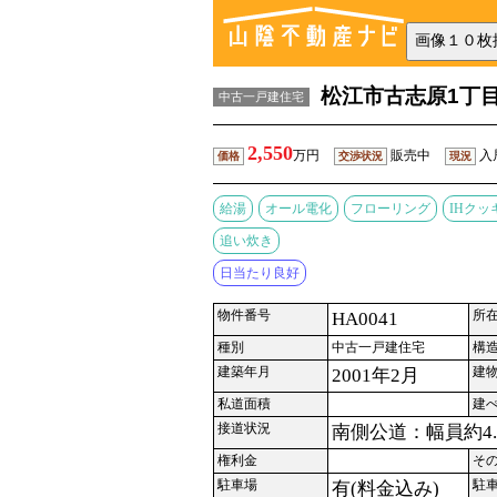
松江市古志原1丁
中古一戸建住宅
2,550
万円
販売中
入
価格
交渉状況
現況
給湯
オール電化
フローリング
IHク
追い炊き
日当たり良好
物件番号
所
HA0041
種別
中古一戸建住宅
構
建築年月
建
2001年2月
私道面積
建
接道状況
南側公道：幅員約4.
権利金
そ
駐車場
駐
有(料金込み)