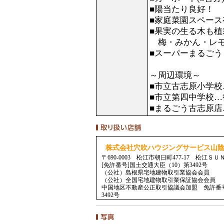
■陽当たり良好！
■家庭菜園スペース
■果実の生る木も
梅・みかん・レモ
■スーパーまるごう
～周辺環境～
■市立古志原小学校…
■市立第四中学校…徒歩
■まるごう古志原店…
株式会社穴吹ハウジングサービス山
〒690-0003 松江市朝日町477-17 松江ＳＵ
[免許番号]国土交通大臣（10）第3492号
（公社）島根県宅地建物取引業協会会員
（公社）全国宅地建物取引業保証協会会員
中国地区不動産公正取引協議会加盟 免許番号/
3492号