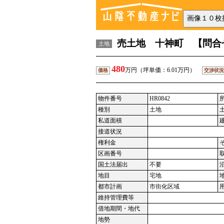
売土地 十神町 【問合せコ
土地
480
万円（坪単価：6.01万円）
価格
交渉状況
物件番号
HR0842
種別
土地
私道面積
接道状況
権利金
区画番号
国土法届出
不要
地目
宅地
都市計画
市街化区域
維持管理費等
借地期間・地代
地勢