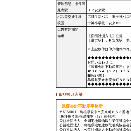
管理形態、条件等
最寄駅
ＪＲ安来駅
バス等交通手段
広域生活バス 東十神バス
校区
十神小学校・安来1中
広告有効期間
備考
【面積計測方法】公簿
【最寄駅】ＪＲ安来駅 車5
※上記物件は仲介物件の為
◆◆◆◆◆◆◆◆◆◆◆◆
お問い合わせは、
『遠藤会計不動産事務』ま
☎０８５４（２２）３７６
🏣692-0011
島根県安来市安来町８５３
◆◆◆◆◆◆◆◆◆◆◆◆
遠藤会計不動産事務所
〒692-0011 島根県安来市安来町８５３番地
[免許番号]島根県知事（12）第440号
公益社団法人 全国宅地建物取引業保証協会
公益社団法人 島根県宅地建物取引業協会会
公益社団法人 公益社団法人不動産保証協会