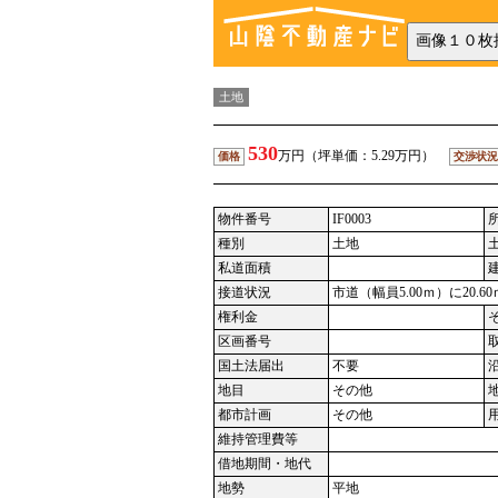
土地
530
万円（坪単価：5.29万円）
価格
交渉状況
物件番号
IF0003
種別
土地
私道面積
接道状況
市道（幅員5.00ｍ）に20.
権利金
区画番号
国土法届出
不要
地目
その他
都市計画
その他
維持管理費等
借地期間・地代
地勢
平地