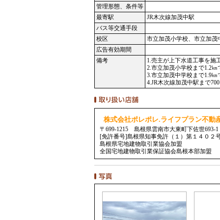
管理形態、条件等
最寄駅
JR木次線加茂中駅
バス等交通手段
校区
市立加茂小学校、市立加茂
広告有効期間
備考
1.売主が上下水道工事を
2.市立加茂小学校まで1.2
3.市立加茂中学校まで1.9
4.JR木次線加茂中駅まで70
株式会社ポレポレ.ライフプラン不動
〒699-1215 島根県雲南市大東町下佐世693-1
[免許番号]島根県知事免許（１）第１４０２
島根県宅地建物取引業協会加盟
全国宅地建物取引業保証協会島根本部加盟