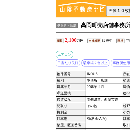
高岡町売店舗事務
事務所・店舗
2,100
万円
販売中
空
価格
交渉状況
現況
エアコン
日当たり良好
駐車場２台以上
事務所使用
物件番号
IK0015
所在
種別
事務所・店舗
構造
建築年月
2008年11月
建物
私道面積
建ぺ
接道状況
南側県道、西側市道
間取り
その他
総戸
権利金
その
駐車場
有(料金込み)
駐車
部屋、区画番号
取引