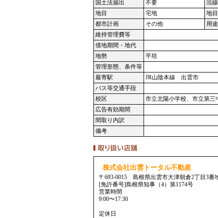
国土法届出
不要
沿線
地目
宅地
地目
都市計画
その他
用途
維持管理費等
借地期間・地代
地勢
平坦
管理形態、条件等
最寄駅
JR山陰本線 出雲市
バス等交通手段
校区
市立北陽小学校、市立第三
広告有効期間
間取り内訳
備考
株式会社出雲トータル不動産
〒693-0015 島根県出雲市大津朝倉2丁目3番
[免許番号]島根県知事（4）第1174号
営業時間
9:00〜17:30
定休日