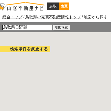
現
総合トップ
/
鳥取県の売買不動産情報トップ
/
地図から探す
在
の
位
置：
検索条件を変更する