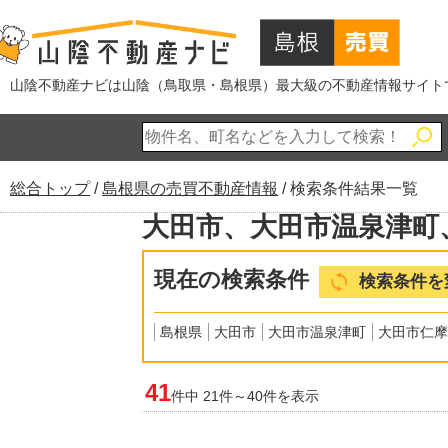
このページの本文へ
山陰不動産ナビは山陰（鳥取県・島根県）最大級の不動産情報サイト
現
総合トップ
/
島根県の売買不動産情報
/
検索条件結果一覧
在
大田市、大田市温泉津町
の
位
現在の検索条件
置：
検索条件を
島根県
大田市
大田市温泉津町
大田市仁摩
41
件中 21件～40件を表示