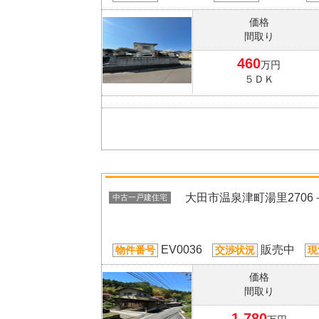
価格
間取り
460
万円
５ＤＫ
大田市温泉津町湯里2706
中古一戸建住宅
EV0036
販売中
物件番号
交渉状況
現
価格
間取り
1,780