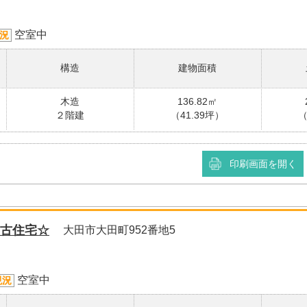
空室中
況
構造
建物面積
木造
136.82㎡
２階建
（41.39坪）
（
印刷画面を開く
古住宅☆
大田市大田町952番地5
空室中
現況