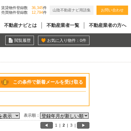
賃貸物件登録数
36,345
件
山陰不動産ナビ用語集
お問い合わせ
売買物件登録数
12,794
件
不動産ナビとは
不動産業者一覧
不動産業者の方へ
閲覧履歴
お気に入り物件：
0
件
この条件で新着メールを受け取る
表示順：
1
|
2
|
3
|