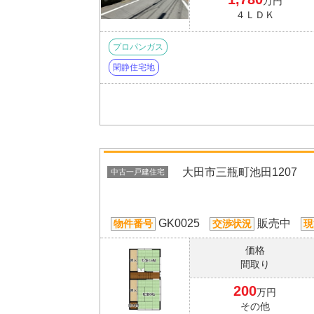
万円
４ＬＤＫ
プロパンガス
閑静住宅地
大田市三瓶町池田1207
中古一戸建住宅
GK0025
販売中
物件番号
交渉状況
現
価格
間取り
200
万円
その他