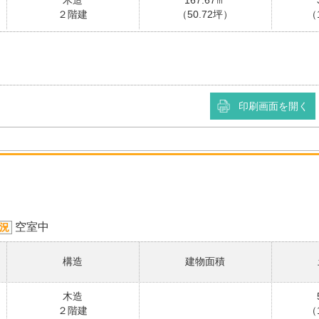
木造
167.67㎡
２階建
（50.72坪）
（
印刷画面を開く
空室中
況
構造
建物面積
木造
２階建
（