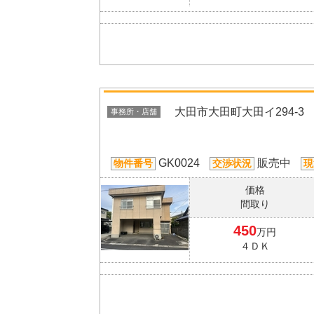
大田市大田町大田イ294-3
事務所・店舗
GK0024
販売中
物件番号
交渉状況
現
価格
間取り
450
万円
４ＤＫ