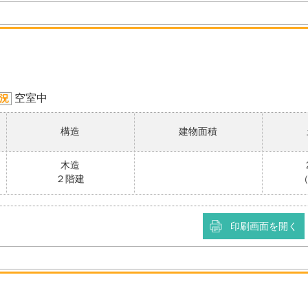
空室中
況
構造
建物面積
木造
２階建
（
印刷画面を開く