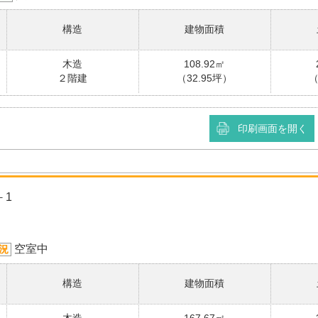
構造
建物面積
木造
108.92㎡
２階建
（32.95坪）
（
印刷画面を開く
－1
空室中
況
構造
建物面積