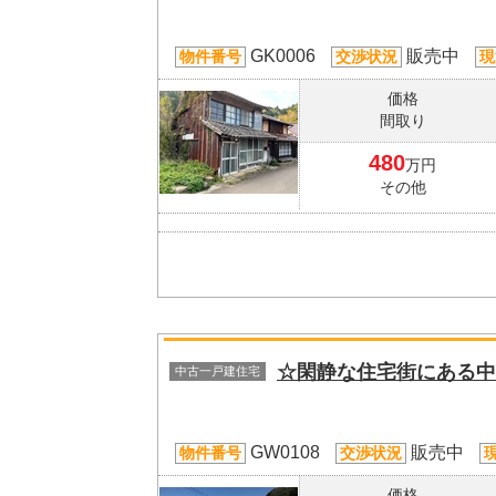
GK0006
販売中
物件番号
交渉状況
現
価格
間取り
480
万円
その他
☆閑静な住宅街にある中
中古一戸建住宅
GW0108
販売中
物件番号
交渉状況
価格