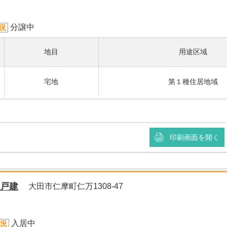
分譲中
況
地目
用途区域
宅地
第１種住居地域
印刷画面を開く
戸建
大田市仁摩町仁万1308-47
入居中
況