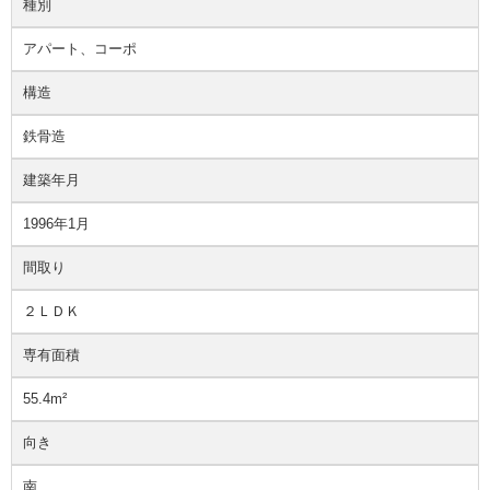
種別
アパート、コーポ
構造
鉄骨造
建築年月
1996年1月
間取り
２ＬＤＫ
専有面積
55.4m²
向き
南