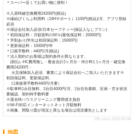
＊スーパー近くでお買い物に便利！
※入居時鍵交換費用24200円(税込)
※縁結びくらぶ利用料（24Hサポート）1100円(税込)/月、アプリ登録
必須
※保証会社加入必須/日本セーフティー(保証人なしプラン)
＊初回保証料：月額賃料の50％(最低保証料：20000円)
＊学割あり(学生は初回保証料：15000円)
＊更新保証料：15000円/年
＊口振手数料：440円/月(税込)
＊法人契約のお客様は契約条件が異なります。
(前払いHC費用無し・敷金合計2ヶ月分・仲介料1.1ヶ月分・鍵交換
費用24200円・
火災保険加入必須、審査により保証会社へご加入いただきます※
初回保証料、更新保証料、
口座振替手数料440円/月要）
※駐車料1台目無料、2台目4000円/月、2台目先着順、区画・空き状況
要確認、契約時手数料要
※退去時ハウスクリーニング費用借主負担
※Wi-Fi対応インターネットネット月額無料
※画像、間取り図が現況と異なる場合は現況優先とします
285 since 2026-05-08
地図