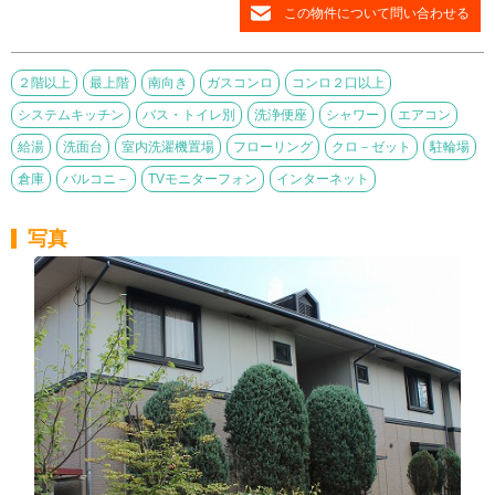
この物件について問い合わせる
２階以上
最上階
南向き
ガスコンロ
コンロ２口以上
システムキッチン
バス・トイレ別
洗浄便座
シャワー
エアコン
給湯
洗面台
室内洗濯機置場
フローリング
クロ－ゼット
駐輪場
倉庫
バルコニ－
TVモニターフォン
インターネット
写真