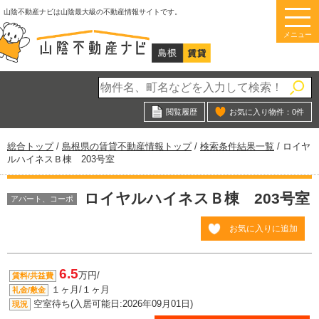
このページの本文へ
山陰不動産ナビは山陰最大級の不動産情報サイトです。
メニュー
閲覧履歴
お気に入り物件：
0
件
現
総合トップ
/
島根県の賃貸不動産情報トップ
/
検索条件結果一覧
/
ロイヤ
在
ルハイネスＢ棟 203号室
の
位
ロイヤルハイネスＢ棟 203号室
置：
アパート、コーポ
お気に入りに追加
6.5
万円/
賃料/共益費
１ヶ月/１ヶ月
礼金/敷金
空室待ち(入居可能日:2026年09月01日)
現況