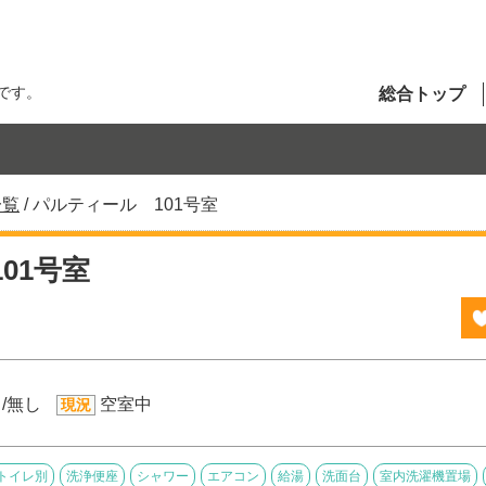
です。
総合トップ
一覧
/
パルティール 101号室
01号室
/無し
空室中
現況
トイレ別
洗浄便座
シャワー
エアコン
給湯
洗面台
室内洗濯機置場