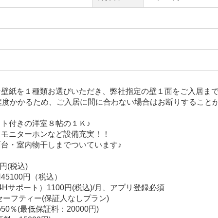
な壁紙を１種類お選びいただき、弊社指定の壁１面をご入居ま
程度かかるため、ご入居に間に合わない場合はお断りすること
ト付きの洋室８帖の１Ｋ♪
Ｖモニターホンなど設備充実！！
台・室内物干しまでついています♪
円(税込)
5100円（税込）
Hサポート）1100円(税込)/月、アプリ登録必須
セーフティー(保証人なしプラン)
％(最低保証料：20000円)