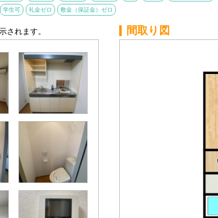
学生可
礼金ゼロ
敷金（保証金）ゼロ
間取り図
示されます。