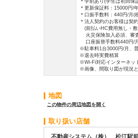
＊学割あり(学生は初回保証料
＊更新保証料：15000円/
＊口振手数料：440円/月(
＊法人契約のお客様は契
(前払いHC費用無し・敷金
火災保険加入必須、審査
口座振替手数料440円/
※駐車料1台3000円/
※退去時実費精算
※Wi-Fi対応インターネ
※画像、間取り図が現況
地図
この物件の周辺地図を開く
取り扱い店舗
不動産システム（株） 松江駅