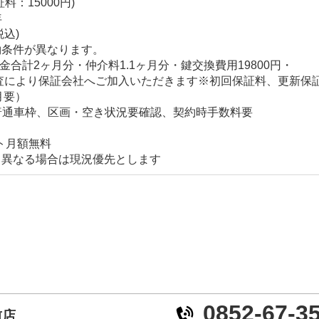
：15000円)
年
税込)
約条件が異なります。
合計2ヶ月分・仲介料1.1ヶ月分・鍵交換費用19800円・
により保証会社へご加入いただきます※初回保証料、更新保
月要）
月、普通車枠、区画・空き状況要確認、契約時手数料要
ット月額無料
と異なる場合は現況優先とします
0852-67-3
前店