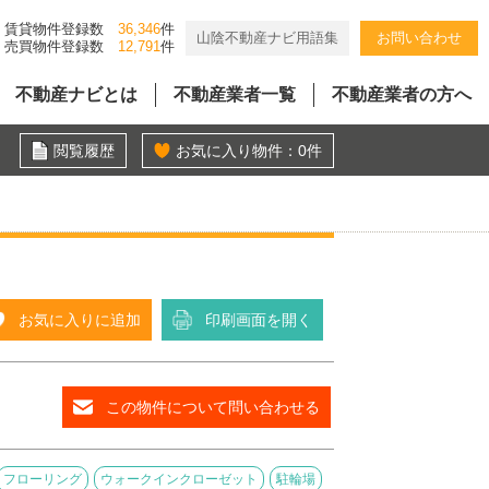
賃貸物件登録数
36,346
件
山陰不動産ナビ用語集
お問い合わせ
売買物件登録数
12,791
件
不動産ナビとは
不動産業者一覧
不動産業者の方へ
閲覧履歴
お気に入り物件：
0
件
お気に入りに追加
印刷画面を開く
この物件について問い合わせる
フローリング
ウォークインクローゼット
駐輪場