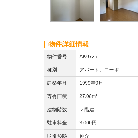
物件詳細情報
物件番号
AK0726
種別
アパート、コーポ
建築年月
1999年9月
専有面積
27.08m²
建物階数
２階建
駐車料金
3,000円
取引形態
仲介