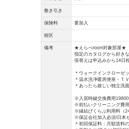
敷き引き
保険料
要加入
校区
備考
★えらべroom対象部屋★
指定のカタログから好き
張替えは申込みから14日
＊ウォークインクローゼッ
＊温水洗浄暖房便座・Ｔ
＊あったら嬉しい独立洗面
※入居時鍵交換費用19800
※前払いクリーニング費用4
※縁結びくらぶ利用料（24
※保証会社加入必須/日本
＊初回保証料：月額賃料の50