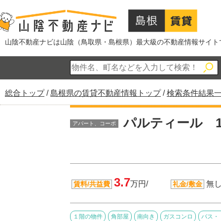
このページの本文へ
山陰不動産ナビは山陰（鳥取県・島根県）最大級の不動産情報サイト
現
総合トップ
/
島根県の賃貸不動産情報トップ
/
検索条件結果
在
の
パルティール 1
アパート、コーポ
位
置：
3.7
万円/
無し
賃料/共益費
礼金/敷金
１階の物件
角部屋
南向き
ガスコンロ
バス・