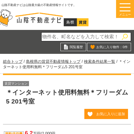
このページの本文へ
山陰不動産ナビは山陰最大級の不動産情報サイトです。
メニュー
閲覧履歴
お気に入り物件：
0
件
現
総合トップ
/
島根県の賃貸不動産情報トップ
/
検索条件結果一覧
/
＊イン
在
ターネット使用料無料＊フリーダム5 201号室
の
位
置：
賃貸マンション
＊インターネット使用料無料＊フリーダム
5 201号室
お気に入りに追加
6.2
万円/2,000円
賃料/共益費