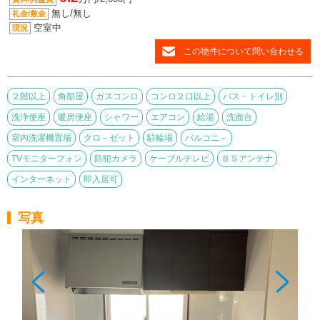
無し/無し
礼金/敷金
空室中
現況
この物件について問い合わせる
２階以上
角部屋
ガスコンロ
コンロ２口以上
バス・トイレ別
洗浄便座
暖房便座
シャワー
エアコン
給湯
洗面台
室内洗濯機置場
クロ－ゼット
駐輪場
バルコニ－
TVモニターフォン
防犯カメラ
ケーブルテレビ
ＢＳアンテナ
インターネット
即入居可
写真