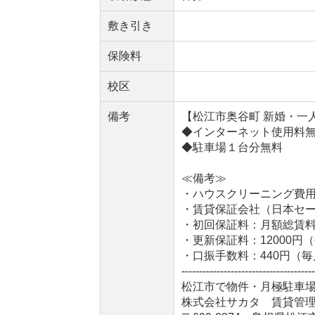
敷き引き
保険料
校区
備考
【松江市奥谷町 新婚・一
◆インターネット使用料
◆駐車場１台分無料
≪備考≫
・ハウスクリーニング費用：
・賃貸保証会社（日本セ
・初回保証料：月額総賃料
・更新保証料：12000円
・口振手数料：440円（毎
--------------------------------------
松江市で物件・月極駐車
株式会社サカタ 賃貸管