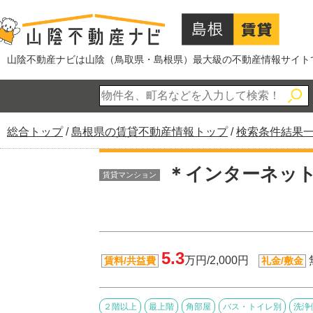
このページの本文へ
山陰不動産ナビは山陰（鳥取県・島根県）最大級の不動産情報サイト
現
総合トップ
/
島根県の賃貸不動産情報トップ
/
検索条件結果
在
の
＊インターネット
賃貸マンション
位
置：
5.3
万円/2,000円
賃料/共益費
礼金/敷金
２階以上
最上階
角部屋
バス・トイレ別
洗浄