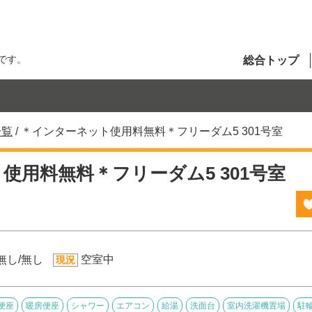
です。
総合トップ
一覧
/
＊インターネット使用料無料＊フリーダム5 301号室
使用料無料＊フリーダム5 301号室
無し/無し
空室中
現況
便座
暖房便座
シャワー
エアコン
給湯
洗面台
室内洗濯機置場
駐