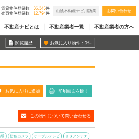
賃貸物件登録数
36,345
件
山陰不動産ナビ用語集
お問い合わせ
売買物件登録数
12,794
件
不動産ナビとは
不動産業者一覧
不動産業者の方へ
閲覧履歴
お気に入り物件：
0
件
お気に入りに追加
印刷画面を開く
この物件について問い合わせる
輪場
防犯カメラ
ケーブルテレビ
ＢＳアンテナ