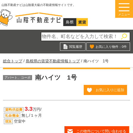
このページの本文へ
山陰不動産ナビは山陰最大級の不動産情報サイトです。
メニュー
閲覧履歴
お気に入り物件：
0
件
現
総合トップ
/
島根県の賃貸不動産情報トップ
/
南ハイツ 1号
在
の
南ハイツ 1号
位
アパート、コーポ
置：
お気に入りに追加
3.3
万円/
賃料/共益費
無し/１ヶ月
礼金/敷金
空室中
現況
この物件について問い合わせる