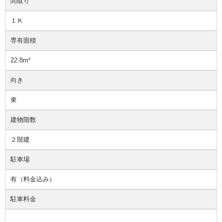
間取り
１Ｋ
専有面積
22.8m²
向き
東
建物階数
２階建
駐車場
有（料金込み）
駐車料金