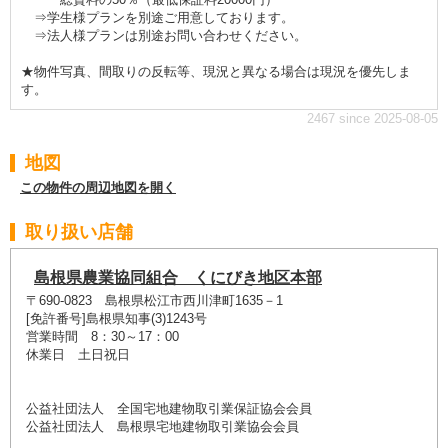
⇒学生様プランを別途ご用意しております。
⇒法人様プランは別途お問い合わせください。
★物件写真、間取りの反転等、現況と異なる場合は現況を優先しま
す。
2467 since 2025-08-05
地図
この物件の周辺地図を開く
取り扱い店舗
島根県農業協同組合 くにびき地区本部
〒690-0823 島根県松江市西川津町1635－1
[免許番号]島根県知事(3)1243号
営業時間 8：30～17：00
休業日 土日祝日
公益社団法人 全国宅地建物取引業保証協会会員
公益社団法人 島根県宅地建物取引業協会会員