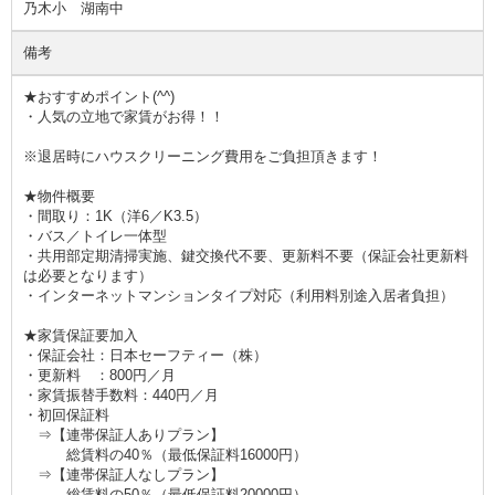
乃木小 湖南中
備考
★おすすめポイント(^^)
・人気の立地で家賃がお得！！
※退居時にハウスクリーニング費用をご負担頂きます！
★物件概要
・間取り：1K（洋6／K3.5）
・バス／トイレ一体型
・共用部定期清掃実施、鍵交換代不要、更新料不要（保証会社更新料
は必要となります）
・インターネットマンションタイプ対応（利用料別途入居者負担）
★家賃保証要加入
・保証会社：日本セーフティー（株）
・更新料 ：800円／月
・家賃振替手数料：440円／月
・初回保証料
⇒【連帯保証人ありプラン】
総賃料の40％（最低保証料16000円）
⇒【連帯保証人なしプラン】
総賃料の50％（最低保証料20000円）