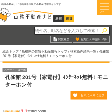
このページの本文へ
山陰不動産ナビは山陰最大級の不動産情報サイトです。
メニュー
閲覧履歴
お気に入り物件：
0
件
現
総合トップ
/
島根県の賃貸不動産情報トップ
/
検索条件結果一覧
/
孔雀館
在
201号【家電付】ｲﾝﾀｰﾈｯﾄ無料 ! モニターホン付
の
位
置：
アパート、コーポ
孔雀館 201号【家電付】ｲﾝﾀｰﾈｯﾄ無料 ! モニ
ターホン付
お気に入りに追加
3.1
万円/2,000円
賃料/共益費