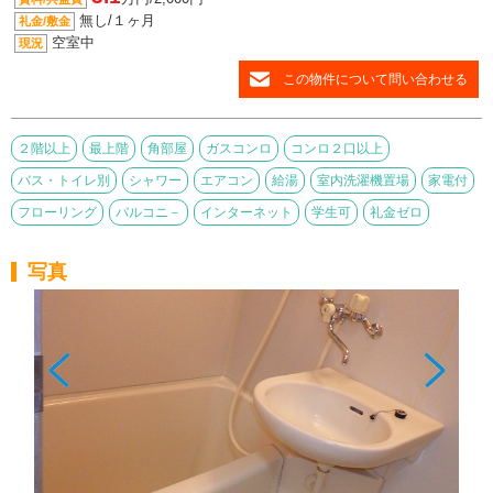
無し/１ヶ月
礼金/敷金
空室中
現況
この物件について問い合わせる
２階以上
最上階
角部屋
ガスコンロ
コンロ２口以上
バス・トイレ別
シャワー
エアコン
給湯
室内洗濯機置場
家電付
フローリング
バルコニ－
インターネット
学生可
礼金ゼロ
写真