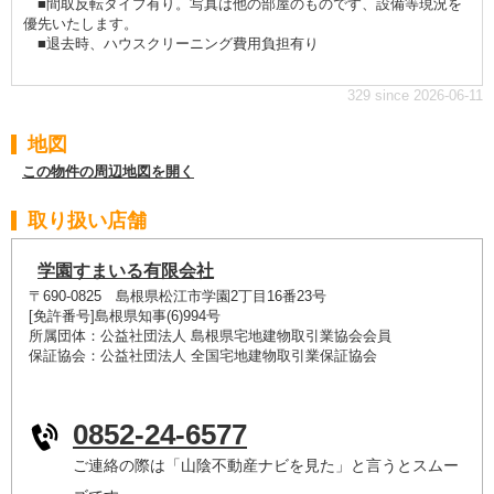
■間取反転タイプ有り。写真は他の部屋のものです、設備等現況を
優先いたします。
■退去時、ハウスクリーニング費用負担有り
329 since 2026-06-11
地図
この物件の周辺地図を開く
取り扱い店舗
学園すまいる有限会社
〒690-0825 島根県松江市学園2丁目16番23号
[免許番号]島根県知事(6)994号
所属団体：公益社団法人 島根県宅地建物取引業協会会員
保証協会：公益社団法人 全国宅地建物取引業保証協会
0852-24-6577
ご連絡の際は「山陰不動産ナビを見た」と言うとスムー