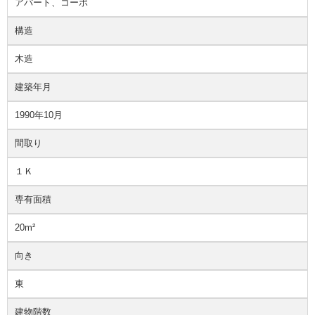
アパート、コーポ
構造
木造
建築年月
1990年10月
間取り
１Ｋ
専有面積
20m²
向き
東
建物階数