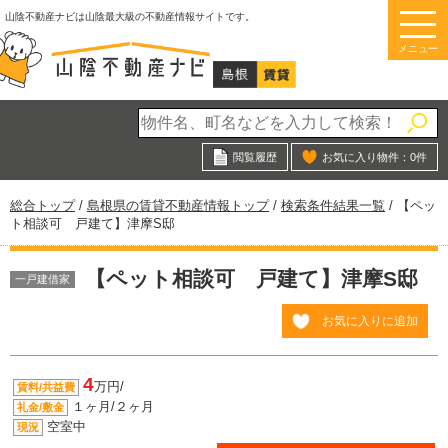
このページの本文へ
山陰不動産ナビは山陰最大級の不動産情報サイトです。
メニュー
閲覧履歴
お気に入り物件：
0
件
現
総合トップ
/
島根県の賃貸不動産情報トップ
/
検索条件結果一覧
/
【ペッ
在
ト相談可 戸建て】津摩S邸
の
位
【ペット相談可 戸建て】津摩S邸
置：
一戸建借家
お気に入りに追加
4
万円/
賃料/共益費
１ヶ月/２ヶ月
礼金/敷金
空室中
現況