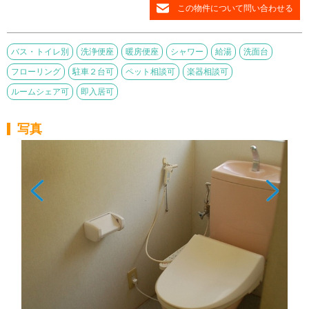
この物件について問い合わせる
バス・トイレ別
洗浄便座
暖房便座
シャワー
給湯
洗面台
フローリング
駐車２台可
ペット相談可
楽器相談可
ルームシェア可
即入居可
写真