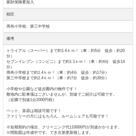
家財保険要加入
校区
周布小学校、第三中学校
備考
トライアル（スーパー）まで約1.6ｋｍ！（車：約5分 徒歩：約20
分）
セブンイレブン（コンビニ）まで約1.1ｋｍ！（車：約4分 徒歩14
分）
周布小学校まで約1.4ｋｍ！（車：約4分 徒歩：約17分）
第三中学校まで約2.4ｋｍ！（車：約7分 徒歩：約30分）
小学校や公園など徒歩圏内の物件です！
敷地内に駐車場はございませんが、別途でご紹介は可能です。
（近隣で別途1台2000円程）
ペット、楽器は相談可能です！
ファミリーの方にはもちろん、ルームシェアも可能です！
※短期契約の場合、クリーニング代110000円が別途かかります。
※間取図は作成中です。でき次第更新致します。