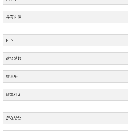
専有面積
向き
建物階数
駐車場
駐車料金
所在階数