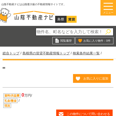
このページの本文へ
山陰不動産ナビは山陰最大級の不動産情報サイトです。
メニュー
閲覧履歴
お気に入り物件：
0
件
現
総合トップ
/
島根県の賃貸不動産情報トップ
/
検索条件結果一覧
/
在
の
位
置：
お気に入りに追加
0
万円/
賃料/共益費
/
礼金/敷金
現況
この物件について問い合わせる