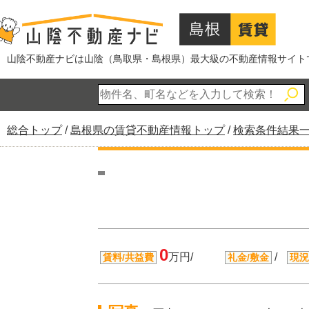
このページの本文へ
山陰不動産ナビは山陰（鳥取県・島根県）最大級の不動産情報サイト
現
総合トップ
/
島根県の賃貸不動産情報トップ
/
検索条件結果
在
の
位
置：
0
万円/
/
賃料/共益費
礼金/敷金
現況