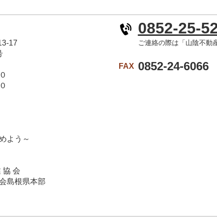
0852-25-5
-17
ご連絡の際は「山陰不動
号
0852-24-6066
FAX
０
０
よう～
 協 会
会島根県本部