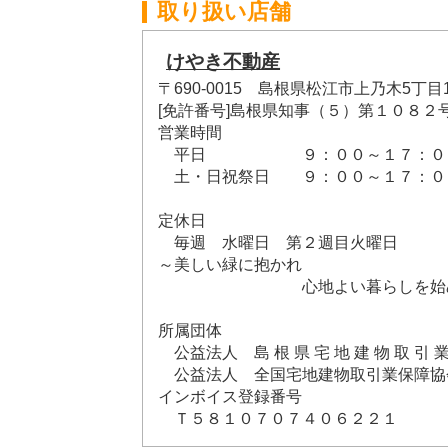
取り扱い店舗
けやき不動産
〒690-0015 島根県松江市上乃木5丁目13
[免許番号]島根県知事（５）第１０８２
営業時間
平日 ９：００～１７：０
土・日祝祭日 ９：００～１７：０
定休日
毎週 水曜日 第２週目火曜日
～美しい緑に抱かれ
心地よい暮らしを始め
所属団体
公益法人 島 根 県 宅 地 建 物 取 引 業
公益法人 全国宅地建物取引業保障協
インボイス登録番号
Ｔ５８１０７０７４０６２２１