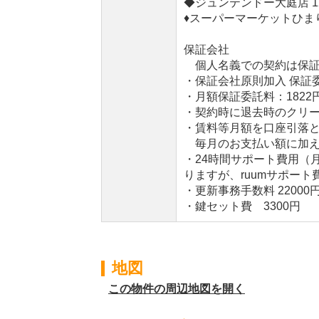
◆ジュンテンドー大庭店 12
♦スーパーマーケットひまり
保証会社
個人名義での契約は保証
・保証会社原則加入 保証委
・月額保証委託料：1822円
・契約時に退去時のクリー
・賃料等月額を口座引落
毎月のお支払い額に加え収
・24時間サポート費用（
りますが、ruumサポート
・更新事務手数料 22000
・鍵セット費 3300円
地図
この物件の周辺地図を開く