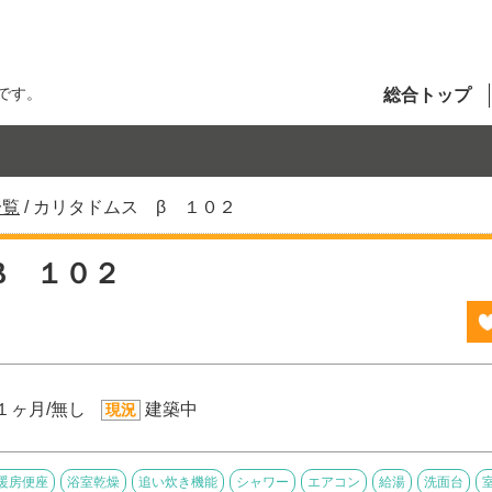
です。
総合トップ
一覧
/
カリタドムス β １０２
β １０２
１ヶ月/無し
建築中
現況
暖房便座
浴室乾燥
追い炊き機能
シャワー
エアコン
給湯
洗面台