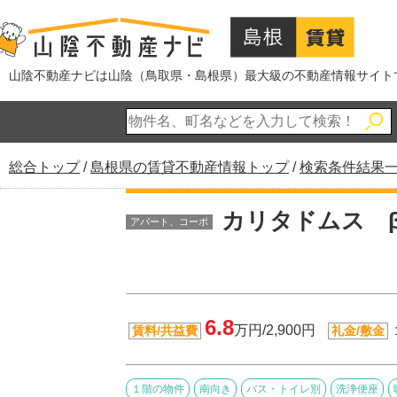
このページの本文へ
山陰不動産ナビは山陰（鳥取県・島根県）最大級の不動産情報サイト
現
総合トップ
/
島根県の賃貸不動産情報トップ
/
検索条件結果
在
の
カリタドムス 
アパート、コーポ
位
置：
6.8
万円/2,900円
賃料/共益費
礼金/敷金
１階の物件
南向き
バス・トイレ別
洗浄便座