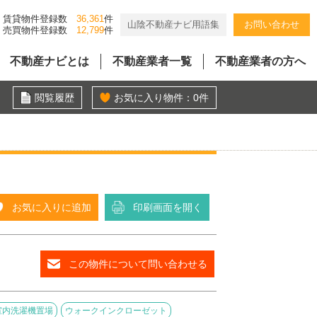
賃貸物件登録数
36,361
件
山陰不動産ナビ用語集
お問い合わせ
売買物件登録数
12,799
件
不動産ナビとは
不動産業者一覧
不動産業者の方へ
閲覧履歴
お気に入り物件：
0
件
お気に入りに追加
印刷画面を開く
この物件について問い合わせる
室内洗濯機置場
ウォークインクローゼット