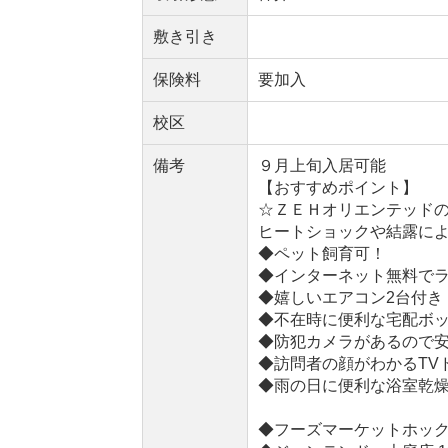
敷き引き
保険料
要加入
校区
備考
９月上旬入居可能
【おすすめポイント】
☆ＺＥＨオリエンテッドの
ヒートショックや結露に
◆ペット飼育可！
◆インターネット無料で
◆嬉しいエアコン2台付き
◆不在時に便利な宅配ボ
◆防犯カメラがあるので
◆訪問者の顔がわかるTV
◆雨の日に便利な浴室乾
◆フーズマーケットホック山