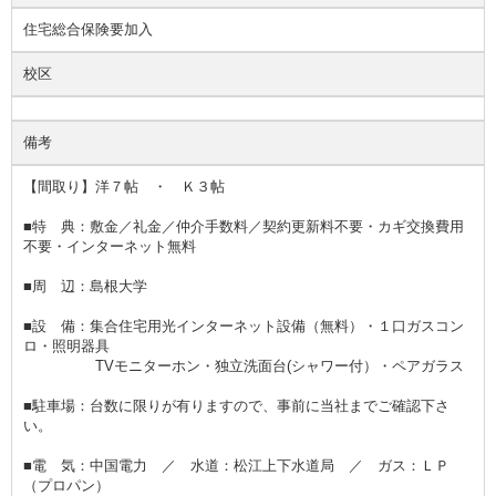
住宅総合保険要加入
校区
備考
【間取り】洋７帖 ・ Ｋ３帖
■特 典：敷金／礼金／仲介手数料／契約更新料不要・カギ交換費用
不要・インターネット無料
■周 辺：島根大学
■設 備：集合住宅用光インターネット設備（無料）・１口ガスコン
ロ・照明器具
TVモニターホン・独立洗面台(シャワー付）・ペアガラス
■駐車場：台数に限りが有りますので、事前に当社までご確認下さ
い。
■電 気：中国電力 ／ 水道：松江上下水道局 ／ ガス：ＬＰ
（プロパン）