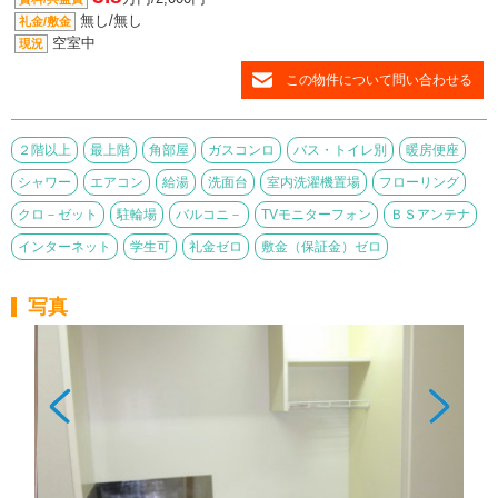
無し/無し
礼金/敷金
空室中
現況
この物件について問い合わせる
２階以上
最上階
角部屋
ガスコンロ
バス・トイレ別
暖房便座
シャワー
エアコン
給湯
洗面台
室内洗濯機置場
フローリング
クロ－ゼット
駐輪場
バルコニ－
TVモニターフォン
ＢＳアンテナ
インターネット
学生可
礼金ゼロ
敷金（保証金）ゼロ
写真