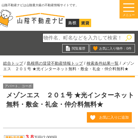
このページの本文へ
山陰不動産ナビは山陰最大級の不動産情報サイトです。
メニュー
閲覧履歴
お気に入り物件：
0
件
現
総合トップ
/
島根県の賃貸不動産情報トップ
/
検索条件結果一覧
/
メゾン
在
エス ２０１号 ★光インターネット無料・敷金・礼金・仲介料無料★
の
位
置：
アパート、コーポ
メゾンエス ２０１号 ★光インターネット
無料・敷金・礼金・仲介料無料★
お気に入りに追加
3.8
万円/2,000円
賃料/共益費