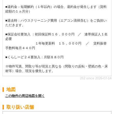
■違約金：短期解約（１年以内）の場合、違約金が発生します（賃料
総額の１ヵ月分）
■退去時：ハウスクリーニング費用（エアコン清掃含む）をご負担い
ただきます。
■保証会社要加入 ：初回保証料１６，０００円 ／ 連帯保証人１名
必要
１年毎更新料 １５，０００円 ／ 賃料振替
手数料毎月４４０円
■くらしーど２４要加入：月額８８０円
※物件写真、間取り等が現況と異なる（間取りの反転・壁紙の色・床
材等）場合、現況を優先します。
262 since 2026-07-14
地図
この物件の周辺地図を開く
取り扱い店舗